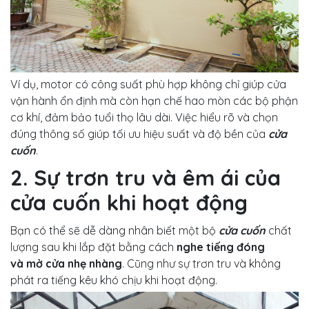
Ví dụ, motor có công suất phù hợp không chỉ giúp cửa
vận hành ổn định mà còn hạn chế hao mòn các bộ phận
cơ khí, đảm bảo tuổi thọ lâu dài. Việc hiểu rõ và chọn
đúng thông số giúp tối ưu hiệu suất và độ bền của
cửa
cuốn
.
2. Sự trơn tru và êm ái của
cửa cuốn khi hoạt động
Bạn có thể sẽ dễ dàng nhân biết một bộ
cửa cuốn
chất
lượng sau khi lắp đặt bằng cách
nghe tiếng đóng
và mở cửa nhẹ nhàng
. Cũng như sự trơn tru và không
phát ra tiếng kêu khó chịu khi hoạt động.