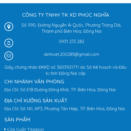
CÔNG TY TNHH TK XD PHÚC NGHĨA
Số 990, Đường Nguyễn Ái Quốc, Phường Trảng Dài,
Thành phố Biên Hòa, Đồng Nai
0931 272 282
dinhviet.200285@gmail.com
Giấy chứng nhận ĐKKD số 3603921711 do Sở Kế hoạch và Đầu
tư tỉnh Đồng Nai cấp
CHI NHÁNH VĂN PHÒNG
Địa Chỉ: Số E1B Đường Đồng Khởi, TP. Biên Hòa, Đồng Nai.
ĐỊA CHỈ XƯỞNG SẢN XUẤT
Địa Chỉ: Số 1A1, KP3, Phường Tân Hiệp, TP. Biên Hòa, Đồng Nai.
SẢN PHẨM
Cửa Cuốn Titadoor