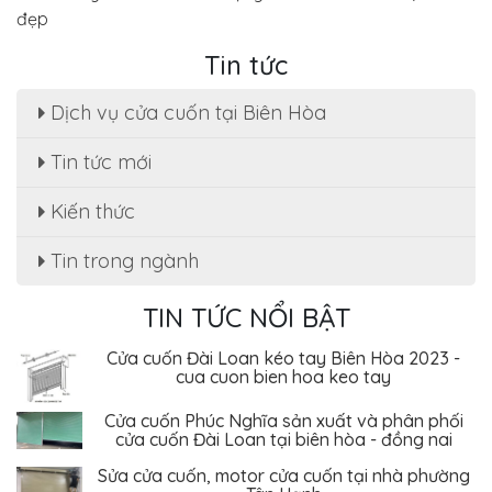
đẹp
Tin tức
Dịch vụ cửa cuốn tại Biên Hòa
Sửa cửa cuốn, motor cửa cuốn tại nhà phường
Tin tức mới
Tân Hạnh
Kiến thức
Dịch Vụ Sửa Chữa Cửa Cuốn Phường Tân Hiệp,
Biên Hòa - Giá Rẻ Tiết Kiệm
Tin trong ngành
Sửa cửa cuốn Phường An Bình - Biên Hòa uy tín
, giá rẻ
TIN TỨC NỔI BẬT
Cửa cuốn Đài Loan kéo tay Biên Hòa 2023 -
cua cuon bien hoa keo tay
Cửa cuốn Phúc Nghĩa sản xuất và phân phối
cửa cuốn Đài Loan tại biên hòa - đồng nai
Sửa cửa cuốn, motor cửa cuốn tại nhà phường
Tân Hạnh