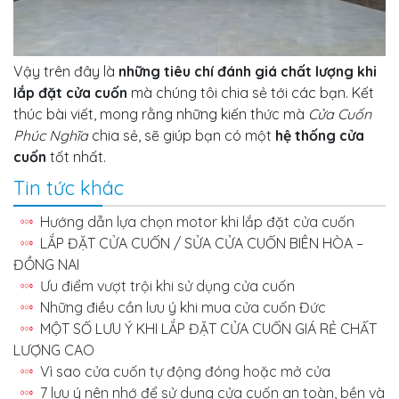
Vậy trên đây là
những tiêu chí đánh giá chất lượng khi
lắp đặt cửa cuốn
mà chúng tôi chia sẻ tới các bạn. Kết
thúc bài viết, mong rằng những kiến thức mà
Cửa Cuốn
Phúc Nghĩa
chia sẻ, sẽ giúp bạn có một
hệ thống cửa
cuốn
tốt nhất.
Tin tức khác
Hướng dẫn lựa chọn motor khi lắp đặt cửa cuốn
LẮP ĐẶT CỬA CUỐN / SỬA CỬA CUỐN BIÊN HÒA –
ĐỒNG NAI
Ưu điểm vượt trội khi sử dụng cửa cuốn
Những điều cần lưu ý khi mua cửa cuốn Đức
MỘT SỐ LƯU Ý KHI LẮP ĐẶT CỬA CUỐN GIÁ RẺ CHẤT
LƯỢNG CAO
Vì sao cửa cuốn tự động đóng hoặc mở cửa
7 lưu ý nên nhớ để sử dụng cửa cuốn an toàn, bền và