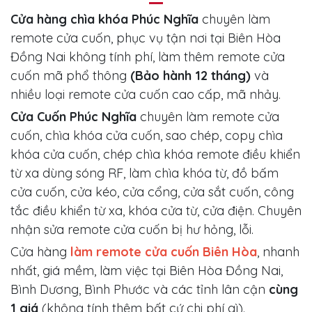
Cửa hàng chìa khóa Phúc Nghĩa
chuyên làm
remote cửa cuốn, phục vụ tận nơi tại Biên Hòa
Đồng Nai không tính phí, làm thêm remote cửa
cuốn mã phổ thông
(Bảo hành 12 tháng)
và
nhiều loại remote cửa cuốn cao cấp, mã nhảy.
Cửa Cuốn Phúc Nghĩa
chuyên làm remote cửa
cuốn, chìa khóa cửa cuốn, sao chép, copy chìa
khóa cửa cuốn, chép chìa khóa remote điều khiển
từ xa dùng sóng RF, làm chìa khóa từ, đồ bấm
cửa cuốn, cửa kéo, cửa cổng, cửa sắt cuốn, công
tắc điều khiển từ xa, khóa cửa từ, cửa điện. Chuyên
nhận sửa remote cửa cuốn bị hư hỏng, lỗi.
Cửa hàng
làm remote cửa cuốn Biên Hòa
, nhanh
nhất, giá mềm, làm việc tại Biên Hòa Đồng Nai,
Bình Dương, Bình Phước và các tỉnh lân cận
cùng
1 giá
(không tính thêm bất cứ chi phí gì).