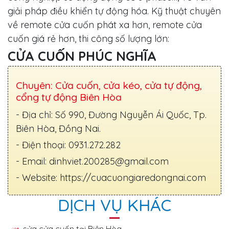
giải pháp điều khiển tự động hóa. Kỹ thuật chuyên
về remote cửa cuốn phát xa hơn, remote cửa
cuốn giá rẻ hơn, thi công số lượng lớn:
CỬA CUỐN PHÚC NGHĨA
Chuyên: Cửa cuốn, cửa kéo, cửa tự động,
cổng tự động Biên Hòa
- Địa chỉ: Số 990, Đường Nguyễn Ái Quốc, Tp.
Biên Hòa, Đồng Nai.
- Điện thoại: 0931.272.282
- Email: dinhviet.200285@gmail.com
- Website: https://cuacuongiaredongnai.com
DỊCH VỤ KHÁC
sửa cửa cuốn tại Biên Hòa