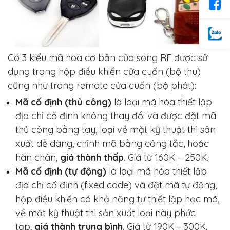
Có 3 kiểu mã hóa cơ bản của sóng RF được sử
dụng trong hộp điều khiển cửa cuốn (bộ thu)
cũng như trong remote cửa cuốn (bộ phát):
Mã cố định (thủ công)
là loại mã hóa thiết lập
địa chỉ cố định không thay đổi và được đặt mã
thủ công bằng tay, loại về mặt kỹ thuật thì sản
xuất dễ dàng, chỉnh mã bằng công tắc, hoặc
hàn chân,
giá thành thấp
. Giá từ 160K – 250K.
Mã cố định (tự động)
là loại mã hóa thiết lập
địa chỉ cố định (fixed code) và đặt mã tự động,
hộp điều khiển có khả năng tự thiết lập học mã,
về mặt kỹ thuật thì sản xuất loại này phức
tạp,
giá thành trung bình
. Giá từ 190K – 300K.