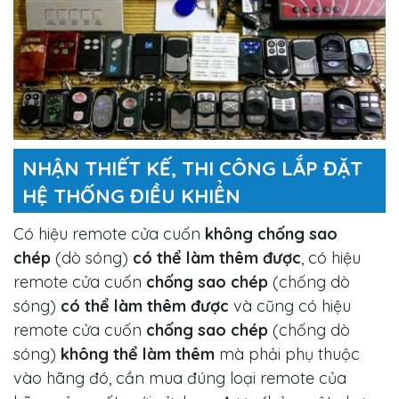
NHẬN THIẾT KẾ, THI CÔNG LẮP ĐẶT
HỆ THỐNG ĐIỀU KHIỂN
Có hiệu remote cửa cuốn
không chống sao
chép
(dò sóng)
có thể làm thêm được
, có hiệu
remote cửa cuốn
chống sao chép
(chống dò
sóng)
có thể làm thêm được
và cũng có hiệu
remote cửa cuốn
chống sao chép
(chống dò
sóng)
không thể làm thêm
mà phải phụ thuộc
vào hãng đó, cần mua đúng loại remote của