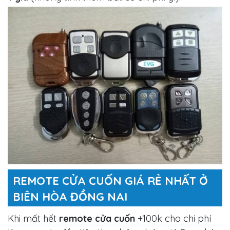
REMOTE CỬA CUỐN GIÁ RẺ NHẤT Ở
BIÊN HÒA ĐỒNG NAI
Khi mất hết
remote cửa cuốn
+100k cho chi phí