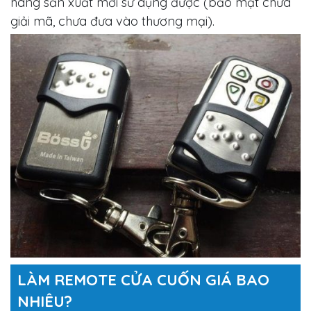
hãng sản xuất mới sử dụng được (bảo mật chưa
giải mã, chưa đưa vào thương mại).
LÀM REMOTE CỬA CUỐN GIÁ BAO
NHIÊU?