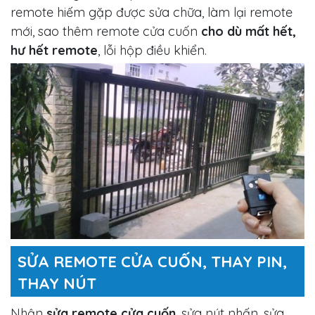
remote hiếm gặp được sửa chữa, làm lại remote
mới, sao thêm remote cửa cuốn
cho dù mất hết,
hư hết remote
, lỗi hộp điều khiển.
SỬA REMOTE CỬA CUỐN, THAY PIN,
THAY NÚT
Nhận
sửa remote cửa cuốn
, sửa nút nhấn, sửa