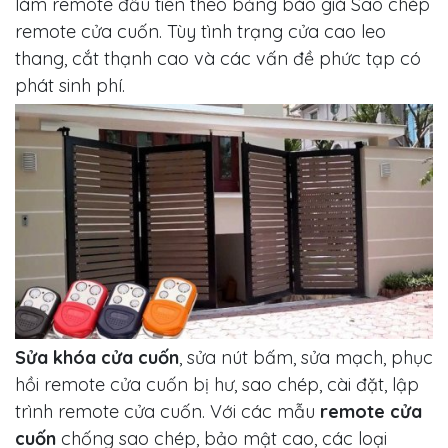
làm remote đầu tiên theo bảng báo giá Sao chép
remote cửa cuốn. Tùy tình trạng cửa cao leo
thang, cắt thạnh cao và các vấn đề phức tạp có
phát sinh phí.
Sửa khóa cửa cuốn
, sửa nút bấm, sửa mạch, phục
hồi remote cửa cuốn bị hư, sao chép, cài đặt, lập
trình remote cửa cuốn. Với các mẫu
remote cửa
cuốn
chống sao chép, bảo mật cao, các loại