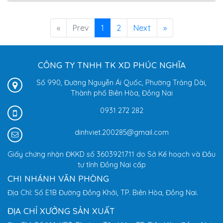
«
Prev
1
2
Next
»
CÔNG TY TNHH TK XD PHÚC NGHĨA
Số 990, Đường Nguyễn Ái Quốc, Phường Trảng Dài,
Thành phố Biên Hòa, Đồng Nai
0931 272 282
dinhviet.200285@gmail.com
Giấy chứng nhận ĐKKD số 3603921711 do Sở Kế hoạch và Đầu
tư tỉnh Đồng Nai cấp
CHI NHÁNH VĂN PHÒNG
Địa Chỉ: Số E1B Đường Đồng Khởi, TP. Biên Hòa, Đồng Nai.
ĐỊA CHỈ XƯỞNG SẢN XUẤT