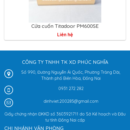
Cửa cuốn Titadoor PM600SE
Liên hệ
CÔNG TY TNHH TK XD PHÚC NGHĨA
Số 990, Đường Nguyễn Ái Quốc, Phường Trảng Dài,
Thành phố Biên Hòa, Đồng Nai
0931 272 282
dinhviet.200285@gmail.com
Giấy chứng nhận ĐKKD số 3603921711 do Sở Kế hoạch và Đầu
tư tỉnh Đồng Nai cấp
CHI NHÁNH VĂN PHÒNG