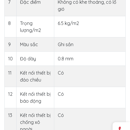
7
Đặc điểm
Không có khe thoáng, có lổ
gió
8
Trọng
6.5 kg/m2
lượng/m2
9
Màu sắc
Ghi sần
10
Độ dày
0.8 mm
11
Kết nối thiết bị
Có
đảo chiều
12
Kết nối thiết bị
Có
báo động
13
Kết nối thiết bị
Có
chống xô
ngoài