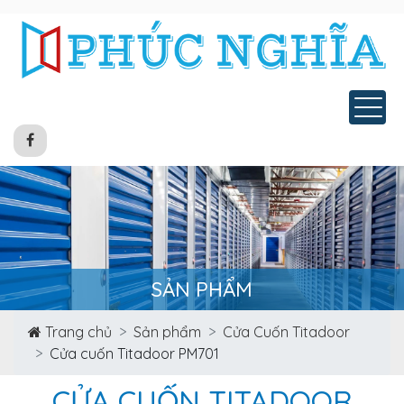
Tog
SẢN PHẨM
Trang chủ
Sản phẩm
Cửa Cuốn Titadoor
Cửa cuốn Titadoor PM701
CỬA CUỐN TITADOOR