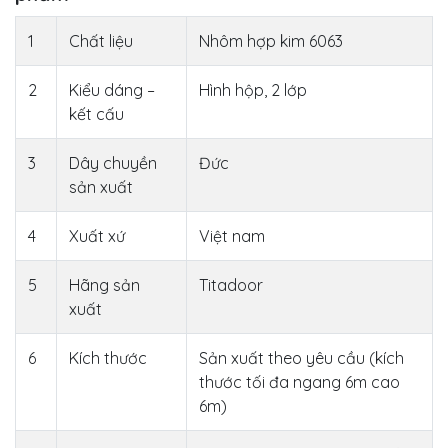
1
Chất liệu
Nhôm hợp kim 6063
2
Kiểu dáng –
Hình hộp, 2 lớp
kết cấu
3
Dây chuyền
Đức
sản xuất
4
Xuất xứ
Việt nam
5
Hãng sản
Titadoor
xuất
6
Kích thước
Sản xuất theo yêu cầu (kích
thước tối đa ngang 6m cao
6m)