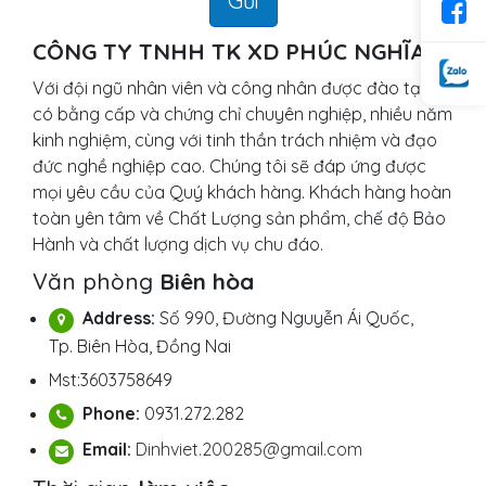
CÔNG TY TNHH TK XD PHÚC NGHĨA
Với đội ngũ nhân viên và công nhân được đào tạo,
có bằng cấp và chứng chỉ chuyên nghiệp, nhiều năm
kinh nghiệm, cùng với tinh thần trách nhiệm và đạo
đức nghề nghiệp cao. Chúng tôi sẽ đáp ứng được
mọi yêu cầu của Quý khách hàng. Khách hàng hoàn
toàn yên tâm về Chất Lượng sản phẩm, chế độ Bảo
Hành và chất lượng dịch vụ chu đáo.
Văn phòng
Biên hòa
Address:
Số 990, Đường Nguyễn Ái Quốc,
Tp. Biên Hòa, Đồng Nai
Mst:3603758649
Phone:
0931.272.282
Email:
Dinhviet.200285@gmail.com