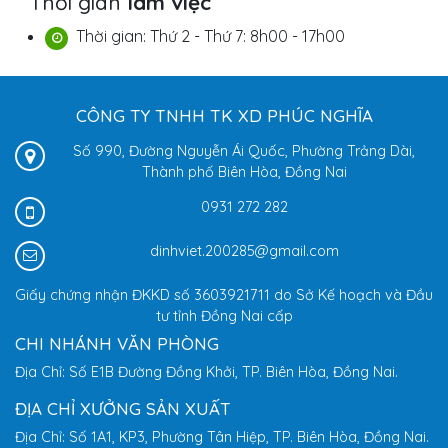
Thời gian
làm việc
Thời gian: Thứ 2 - Thứ 7: 8h00 - 17h00
CÔNG TY TNHH TK XD PHÚC NGHĨA
Số 990, Đường Nguyễn Ái Quốc, Phường Trảng Dài,
Thành phố Biên Hòa, Đồng Nai
0931 272 282
dinhviet.200285@gmail.com
Giấy chứng nhận ĐKKD số 3603921711 do Sở Kế hoạch và Đầu
tư tỉnh Đồng Nai cấp
CHI NHÁNH VĂN PHÒNG
Địa Chỉ: Số E1B Đường Đồng Khởi, TP. Biên Hòa, Đồng Nai.
ĐỊA CHỈ XƯỞNG SẢN XUẤT
Địa Chỉ: Số 1A1, KP3, Phường Tân Hiệp, TP. Biên Hòa, Đồng Nai.