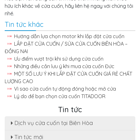
hữu ích khác về cửa cuốn, hãy liên hệ ngay với chúng tôi
nhé.
Tin tức khác
Hướng dẫn lựa chọn motor khi lắp đặt cửa cuốn
LẮP ĐẶT CỬA CUỐN / SỬA CỬA CUỐN BIÊN HÒA –
ĐỒNG NAI
Ưu điểm vượt trội khi sử dụng cửa cuốn
Những điều cần lưu ý khi mua cửa cuốn Đức
MỘT SỐ LƯU Ý KHI LẮP ĐẶT CỬA CUỐN GIÁ RẺ CHẤT
LƯỢNG CAO
Vì sao cửa cuốn tự động đóng hoặc mở cửa
Lý do để bạn chọn cửa cuốn TITADOOR
Tin tức
Dịch vụ cửa cuốn tại Biên Hòa
Sửa cửa cuốn, motor cửa cuốn tại nhà phường
Tin tức mới
Tân Hạnh