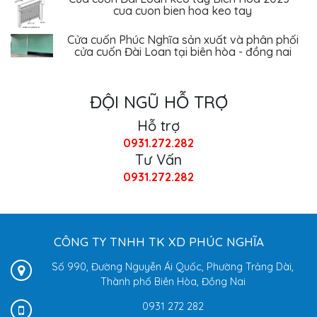
Cửa cuốn Phúc Nghĩa sản xuất và phân phối
cửa cuốn Đài Loan tại biên hòa - đồng nai
ĐỘI NGŨ HỖ TRỢ
Hỗ trợ
0931.272.282
Tư Vấn
0931.272.282
CÔNG TY TNHH TK XD PHÚC NGHĨA
Số 990, Đường Nguyễn Ái Quốc, Phường Trảng Dài,
Thành phố Biên Hòa, Đồng Nai
0931 272 282