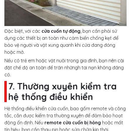
Đặc biệt, với các
cửa cuốn tự động
, bạn cần phải sử
dụng các thiết bị an toàn như cảm biến chống kẹt để
bảo vệ người và vật xung quanh khi cửa đang đóng
hoặc mở.
Nếu có trẻ em hoặc vật nuôi trong gia đình, bạn nên cài
đặt chế độ an toàn để trán nhữngh tai nạn không đáng
có.
7. Thường xuyên kiểm tra
hệ thống điều khiển
Hệ thống điều khiển cửa cuốn, bao gồm remote và công
tắc, cần được kiểm tra thường xuyên để đảm bảo hoạt
động ổn định. Nếu
remote cửa cuốn bị hỏng
hoặc mất
tín hiệu, bạn cần thay pin hoặc sửa chữa kịp thời.