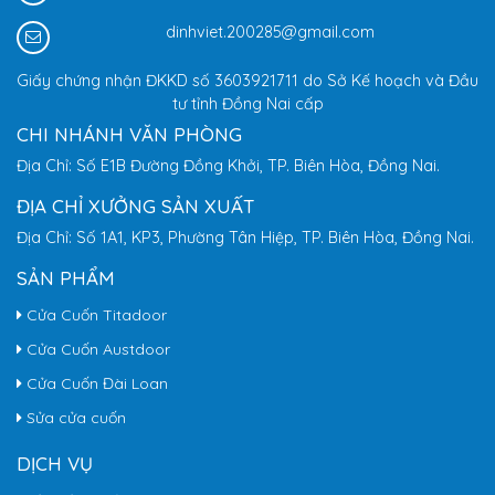
dinhviet.200285@gmail.com
Giấy chứng nhận ĐKKD số 3603921711 do Sở Kế hoạch và Đầu
tư tỉnh Đồng Nai cấp
CHI NHÁNH VĂN PHÒNG
Địa Chỉ: Số E1B Đường Đồng Khởi, TP. Biên Hòa, Đồng Nai.
ĐỊA CHỈ XƯỞNG SẢN XUẤT
Địa Chỉ: Số 1A1, KP3, Phường Tân Hiệp, TP. Biên Hòa, Đồng Nai.
SẢN PHẨM
Cửa Cuốn Titadoor
Cửa Cuốn Austdoor
Cửa Cuốn Đài Loan
Sửa cửa cuốn
DỊCH VỤ