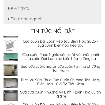
Kiến thức
Dịch Vụ Sửa Chữa Cửa Cuốn Phường Tân Hiệp,
Biên Hòa - Giá Rẻ Tiết Kiệm
Tin trong ngành
Sửa cửa cuốn Phường An Bình - Biên Hòa uy tín
, giá rẻ
TIN TỨC NỔI BẬT
Cửa cuốn Đài Loan kéo tay Biên Hòa 2023 -
cua cuon bien hoa keo tay
Cửa cuốn Phúc Nghĩa sản xuất và phân phối
cửa cuốn Đài Loan tại biên hòa - đồng nai
Sửa cửa cuốn, motor cửa cuốn tại nhà phường
Tân Hạnh
Dịch Vụ Sửa Chữa Cửa Cuốn Phường Tân Hiệp,
Biên Hòa - Giá Rẻ Tiết Kiệm
Sửa cửa cuốn Phường An Bình - Biên Hòa uy tín
, giá rẻ
Cửa cuốn Đài Loan kéo tay Biên Hòa 2023 -
cua cuon bien hoa keo tay