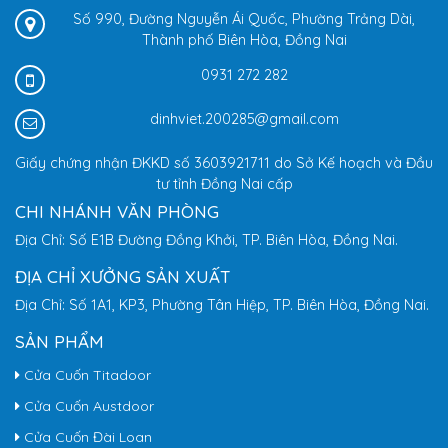
Số 990, Đường Nguyễn Ái Quốc, Phường Trảng Dài,
Thành phố Biên Hòa, Đồng Nai
0931 272 282
dinhviet.200285@gmail.com
Giấy chứng nhận ĐKKD số 3603921711 do Sở Kế hoạch và Đầu
tư tỉnh Đồng Nai cấp
CHI NHÁNH VĂN PHÒNG
Địa Chỉ: Số E1B Đường Đồng Khởi, TP. Biên Hòa, Đồng Nai.
ĐỊA CHỈ XƯỞNG SẢN XUẤT
Địa Chỉ: Số 1A1, KP3, Phường Tân Hiệp, TP. Biên Hòa, Đồng Nai.
SẢN PHẨM
Cửa Cuốn Titadoor
Cửa Cuốn Austdoor
Cửa Cuốn Đài Loan