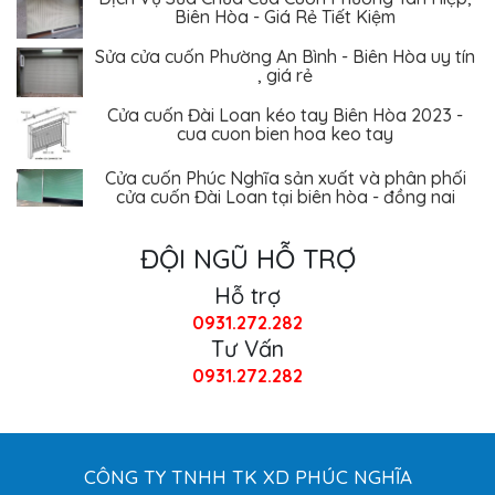
Biên Hòa - Giá Rẻ Tiết Kiệm
Sửa cửa cuốn Phường An Bình - Biên Hòa uy tín
, giá rẻ
Cửa cuốn Đài Loan kéo tay Biên Hòa 2023 -
cua cuon bien hoa keo tay
Cửa cuốn Phúc Nghĩa sản xuất và phân phối
cửa cuốn Đài Loan tại biên hòa - đồng nai
ĐỘI NGŨ HỖ TRỢ
Hỗ trợ
0931.272.282
Tư Vấn
0931.272.282
CÔNG TY TNHH TK XD PHÚC NGHĨA