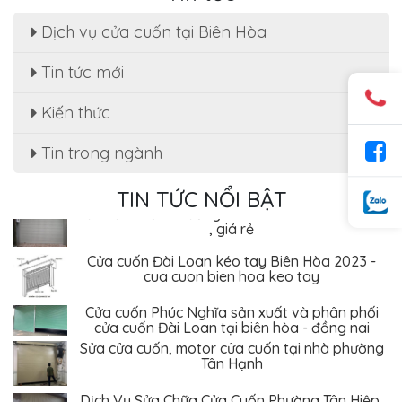
Dịch vụ cửa cuốn tại Biên Hòa
Tin tức mới
Sửa cửa cuốn, motor cửa cuốn tại nhà phường
Kiến thức
Tân Hạnh
Tin trong ngành
Dịch Vụ Sửa Chữa Cửa Cuốn Phường Tân Hiệp,
Biên Hòa - Giá Rẻ Tiết Kiệm
TIN TỨC NỔI BẬT
Sửa cửa cuốn Phường An Bình - Biên Hòa uy tín
, giá rẻ
Cửa cuốn Đài Loan kéo tay Biên Hòa 2023 -
cua cuon bien hoa keo tay
Cửa cuốn Phúc Nghĩa sản xuất và phân phối
cửa cuốn Đài Loan tại biên hòa - đồng nai
Sửa cửa cuốn, motor cửa cuốn tại nhà phường
Tân Hạnh
Dịch Vụ Sửa Chữa Cửa Cuốn Phường Tân Hiệp,