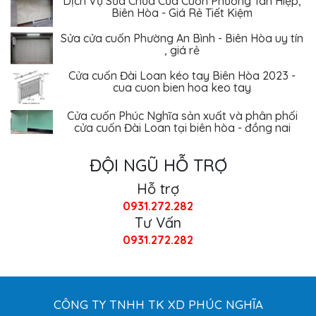
Biên Hòa - Giá Rẻ Tiết Kiệm
Sửa cửa cuốn Phường An Bình - Biên Hòa uy tín
, giá rẻ
Cửa cuốn Đài Loan kéo tay Biên Hòa 2023 -
cua cuon bien hoa keo tay
Cửa cuốn Phúc Nghĩa sản xuất và phân phối
cửa cuốn Đài Loan tại biên hòa - đồng nai
ĐỘI NGŨ HỖ TRỢ
Hỗ trợ
0931.272.282
Tư Vấn
0931.272.282
CÔNG TY TNHH TK XD PHÚC NGHĨA