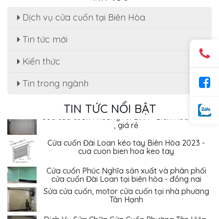
Dịch vụ cửa cuốn tại Biên Hòa
Tin tức mới
Sửa cửa cuốn, motor cửa cuốn tại nhà phường
Kiến thức
Tân Hạnh
Tin trong ngành
Dịch Vụ Sửa Chữa Cửa Cuốn Phường Tân Hiệp,
Biên Hòa - Giá Rẻ Tiết Kiệm
TIN TỨC NỔI BẬT
Sửa cửa cuốn Phường An Bình - Biên Hòa uy tín
, giá rẻ
Cửa cuốn Đài Loan kéo tay Biên Hòa 2023 -
cua cuon bien hoa keo tay
Cửa cuốn Phúc Nghĩa sản xuất và phân phối
cửa cuốn Đài Loan tại biên hòa - đồng nai
Sửa cửa cuốn, motor cửa cuốn tại nhà phường
Tân Hạnh
Dịch Vụ Sửa Chữa Cửa Cuốn Phường Tân Hiệp,