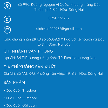
Số 990, Đường Nguyễn Ái Quốc, Phường Trảng Dài,
Thành phố Biên Hòa, Đồng Nai
0931 272 282
dinhviet.200285@gmail.com
Giấy chứng nhận ĐKKD số 3603921711 do Sở Kế hoạch và Đầu
tư tỉnh Đồng Nai cấp
CHI NHÁNH VĂN PHÒNG
Địa Chỉ: Số E1B Đường Đồng Khởi, TP. Biên Hòa, Đồng Nai.
ĐỊA CHỈ XƯỞNG SẢN XUẤT
Địa Chỉ: Số 1A1, KP3, Phường Tân Hiệp, TP. Biên Hòa, Đồng Nai.
SẢN PHẨM
Cửa Cuốn Titadoor
Cửa Cuốn Austdoor
Cửa Cuốn Đài Loan