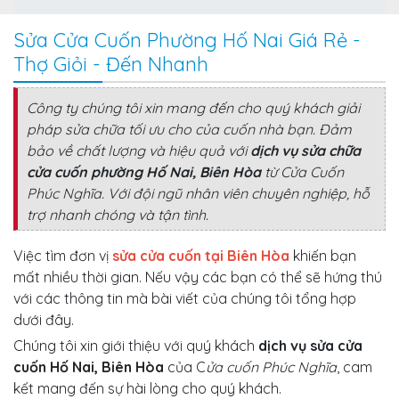
Sửa Cửa Cuốn Phường Hố Nai Giá Rẻ -
Thợ Giỏi - Đến Nhanh
Công ty chúng tôi xin mang đến cho quý khách giải
pháp sửa chữa tối ưu cho của cuốn nhà bạn. Đảm
bảo về chất lượng và hiệu quả với
dịch vụ
sửa chữa
cửa cuốn phường Hố Nai, Biên Hòa
từ C
ửa Cuốn
Phúc Nghĩa
. Với đội ngũ nhân viên chuyên nghiệp, hỗ
trợ nhanh chóng và tận tình.
Việc tìm đơn vị
sửa cửa cuốn tại Biên Hòa
khiến bạn
mất nhiều thời gian. Nếu vậy các bạn có thể sẽ hứng thú
với các thông tin mà bài viết của chúng tôi tổng hợp
dưới đây.
Chúng tôi xin giới thiệu với quý khách
dịch vụ sửa cửa
cuốn Hố Nai, Biên Hòa
của C
ửa cuốn Phúc Nghĩa
, cam
kết mang đến sự hài lòng cho quý khách.