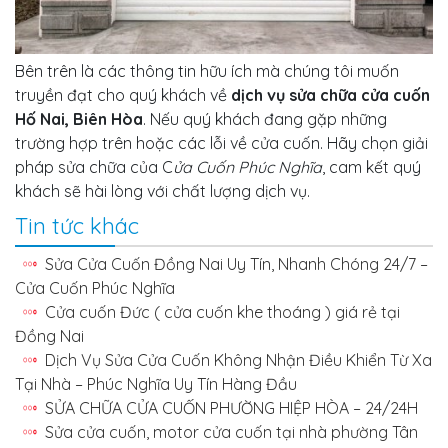
Bên trên là các thông tin hữu ích mà chúng tôi muốn
truyền đạt cho quý khách về
dịch vụ sửa chữa cửa cuốn
Hố Nai, Biên Hòa
. Nếu quý khách đang gặp những
trường hợp trên hoặc các lỗi về cửa cuốn. Hãy chọn giải
pháp sửa chữa của C
ửa Cuốn Phúc Nghĩa
, cam kết quý
khách sẽ hài lòng với chất lượng dịch vụ.
Tin tức khác
Sửa Cửa Cuốn Đồng Nai Uy Tín, Nhanh Chóng 24/7 –
Cửa Cuốn Phúc Nghĩa
Cửa cuốn Đức ( cửa cuốn khe thoáng ) giá rẻ tại
Đồng Nai
Dịch Vụ Sửa Cửa Cuốn Không Nhận Điều Khiển Từ Xa
Tại Nhà – Phúc Nghĩa Uy Tín Hàng Đầu
SỬA CHỮA CỬA CUỐN PHƯỜNG HIỆP HÒA – 24/24H
Sửa cửa cuốn, motor cửa cuốn tại nhà phường Tân