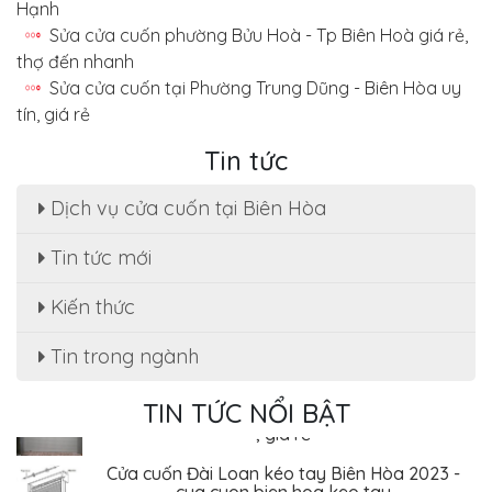
Hạnh
Sửa cửa cuốn phường Bửu Hoà - Tp Biên Hoà giá rẻ,
thợ đến nhanh
Sửa cửa cuốn tại Phường Trung Dũng - Biên Hòa uy
tín, giá rẻ
Tin tức
Dịch vụ cửa cuốn tại Biên Hòa
Tin tức mới
Sửa cửa cuốn, motor cửa cuốn tại nhà phường
Tân Hạnh
Kiến thức
Dịch Vụ Sửa Chữa Cửa Cuốn Phường Tân Hiệp,
Biên Hòa - Giá Rẻ Tiết Kiệm
Tin trong ngành
Sửa cửa cuốn Phường An Bình - Biên Hòa uy tín
TIN TỨC NỔI BẬT
, giá rẻ
Cửa cuốn Đài Loan kéo tay Biên Hòa 2023 -
cua cuon bien hoa keo tay