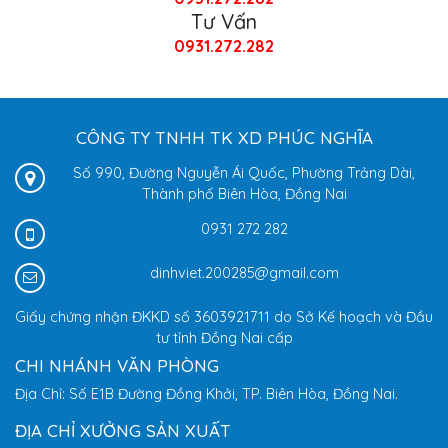
Tư Vấn
0931.272.282
CÔNG TY TNHH TK XD PHÚC NGHĨA
Số 990, Đường Nguyễn Ái Quốc, Phường Trảng Dài,
Thành phố Biên Hòa, Đồng Nai
0931 272 282
dinhviet.200285@gmail.com
Giấy chứng nhận ĐKKD số 3603921711 do Sở Kế hoạch và Đầu
tư tỉnh Đồng Nai cấp
CHI NHÁNH VĂN PHÒNG
Địa Chỉ: Số E1B Đường Đồng Khởi, TP. Biên Hòa, Đồng Nai.
ĐỊA CHỈ XƯỞNG SẢN XUẤT