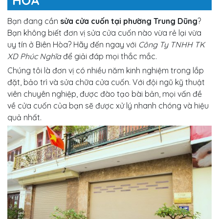
HÒA
Bạn đang cần
sửa cửa cuốn tại phường Trung Dũng
?
Bạn không biết đơn vị sửa cửa cuốn nào vừa rẻ lại vừa
uy tín ở Biên Hòa? Hãy đến ngay với
Công Ty TNHH TK
XD Phúc Nghĩa
để giải đáp mọi thắc mắc.
Chúng tôi là đơn vị có nhiều năm kinh nghiệm trong lắp
đặt, bảo trì và sửa chữa cửa cuốn. Với đội ngũ kỹ thuật
viên chuyên nghiệp, được đào tạo bài bản, mọi vấn đề
về cửa cuốn của bạn sẽ được xử lý nhanh chóng và hiệu
quả nhất.