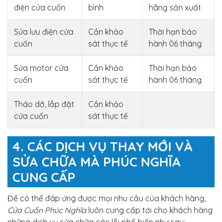
điện cửa cuốn
bình
hãng sản xuất
Sửa lưu điện cửa
Cần khảo
Thời hạn bảo
cuốn
sát thực tế
hành 06 tháng
Sửa motor cửa
Cần khảo
Thời hạn bảo
cuốn
sát thực tế
hành 06 tháng
Tháo dỡ, lắp đặt
Cần khảo
cửa cuốn
sát thực tế
4. CÁC DỊCH VỤ THAY MỚI VÀ
SỬA CHỮA MÀ PHÚC NGHĨA
CUNG CẤP
Để có thể đáp ứng được mọi nhu cầu của khách hàng,
Cửa Cuốn Phúc Nghĩa
luôn cung cấp tới cho khách hàng
những dịch vụ sửa chữa các lỗi phổ biến như sau: