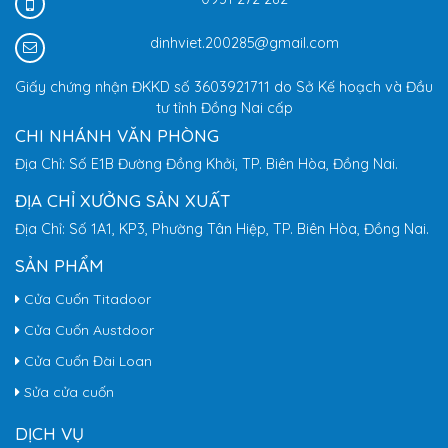
dinhviet.200285@gmail.com
Giấy chứng nhận ĐKKD số 3603921711 do Sở Kế hoạch và Đầu
tư tỉnh Đồng Nai cấp
CHI NHÁNH VĂN PHÒNG
Địa Chỉ: Số E1B Đường Đồng Khởi, TP. Biên Hòa, Đồng Nai.
ĐỊA CHỈ XƯỞNG SẢN XUẤT
Địa Chỉ: Số 1A1, KP3, Phường Tân Hiệp, TP. Biên Hòa, Đồng Nai.
SẢN PHẨM
Cửa Cuốn Titadoor
Cửa Cuốn Austdoor
Cửa Cuốn Đài Loan
Sửa cửa cuốn
DỊCH VỤ