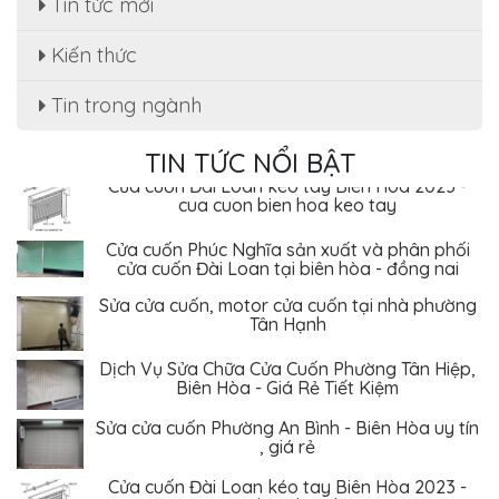
Tin tức mới
Dịch Vụ Sửa Chữa Cửa Cuốn Phường Tân Hiệp,
Biên Hòa - Giá Rẻ Tiết Kiệm
Kiến thức
Sửa cửa cuốn Phường An Bình - Biên Hòa uy tín
, giá rẻ
Tin trong ngành
Cửa cuốn Đài Loan kéo tay Biên Hòa 2023 -
TIN TỨC NỔI BẬT
cua cuon bien hoa keo tay
Cửa cuốn Phúc Nghĩa sản xuất và phân phối
cửa cuốn Đài Loan tại biên hòa - đồng nai
Sửa cửa cuốn, motor cửa cuốn tại nhà phường
Tân Hạnh
Dịch Vụ Sửa Chữa Cửa Cuốn Phường Tân Hiệp,
Biên Hòa - Giá Rẻ Tiết Kiệm
Sửa cửa cuốn Phường An Bình - Biên Hòa uy tín
, giá rẻ
Cửa cuốn Đài Loan kéo tay Biên Hòa 2023 -
cua cuon bien hoa keo tay