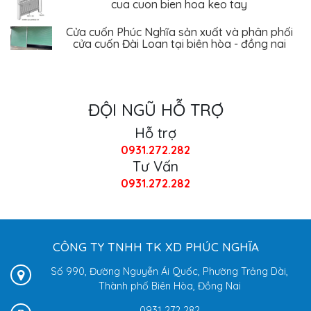
Cửa cuốn Phúc Nghĩa sản xuất và phân phối
cửa cuốn Đài Loan tại biên hòa - đồng nai
ĐỘI NGŨ HỖ TRỢ
Hỗ trợ
0931.272.282
Tư Vấn
0931.272.282
CÔNG TY TNHH TK XD PHÚC NGHĨA
Số 990, Đường Nguyễn Ái Quốc, Phường Trảng Dài,
Thành phố Biên Hòa, Đồng Nai
0931 272 282