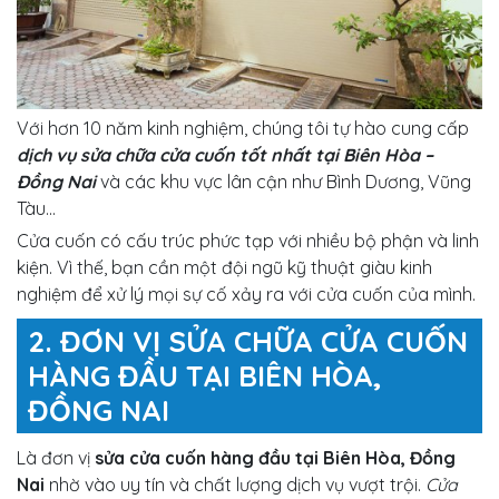
Với hơn 10 năm kinh nghiệm, chúng tôi tự hào cung cấp
dịch vụ sửa chữa cửa cuốn tốt nhất tại Biên Hòa –
Đồng Nai
và các khu vực lân cận như Bình Dương, Vũng
Tàu...
Cửa cuốn có cấu trúc phức tạp với nhiều bộ phận và linh
kiện. Vì thế, bạn cần một đội ngũ kỹ thuật giàu kinh
nghiệm để xử lý mọi sự cố xảy ra với cửa cuốn của mình.
2. ĐƠN VỊ SỬA CHỮA CỬA CUỐN
HÀNG ĐẦU TẠI BIÊN HÒA,
ĐỒNG NAI
Là đơn vị
sửa cửa cuốn hàng đầu tại Biên Hòa, Đồng
Nai
nhờ vào uy tín và chất lượng dịch vụ vượt trội.
Cửa