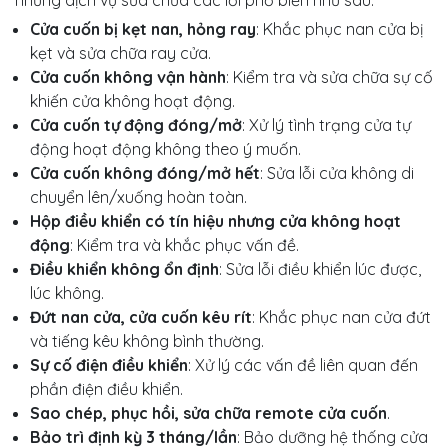
Cửa cuốn bị kẹt nan, hỏng ray
: Khắc phục nan cửa bị
kẹt và sửa chữa ray cửa.
Cửa cuốn không vận hành
: Kiểm tra và sửa chữa sự cố
khiến cửa không hoạt động.
Cửa cuốn tự động đóng/mở
: Xử lý tình trạng cửa tự
động hoạt động không theo ý muốn.
Cửa cuốn không đóng/mở hết
: Sửa lỗi cửa không di
chuyển lên/xuống hoàn toàn.
Hộp điều khiển có tín hiệu nhưng cửa không hoạt
động
: Kiểm tra và khắc phục vấn đề.
Điều khiển không ổn định
: Sửa lỗi điều khiển lúc được,
lúc không.
Đứt nan cửa, cửa cuốn kêu rít
: Khắc phục nan cửa đứt
và tiếng kêu không bình thường.
Sự cố điện điều khiển
: Xử lý các vấn đề liên quan đến
phần điện điều khiển.
Sao chép, phục hồi, sửa chữa remote cửa cuốn
.
Bảo trì định kỳ 3 tháng/lần
: Bảo dưỡng hệ thống cửa