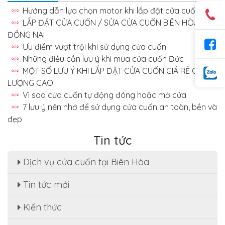
Hướng dẫn lựa chọn motor khi lắp đặt cửa cuốn
LẮP ĐẶT CỬA CUỐN / SỬA CỬA CUỐN BIÊN HÒA –
ĐỒNG NAI
Ưu điểm vượt trội khi sử dụng cửa cuốn
Những điều cần lưu ý khi mua cửa cuốn Đức
MỘT SỐ LƯU Ý KHI LẮP ĐẶT CỬA CUỐN GIÁ RẺ CHẤT
LƯỢNG CAO
Vì sao cửa cuốn tự động đóng hoặc mở cửa
7 lưu ý nên nhớ để sử dụng cửa cuốn an toàn, bền và
đẹp
Tin tức
Dịch vụ cửa cuốn tại Biên Hòa
Tin tức mới
Sửa cửa cuốn, motor cửa cuốn tại nhà phường
Kiến thức
Tân Hạnh