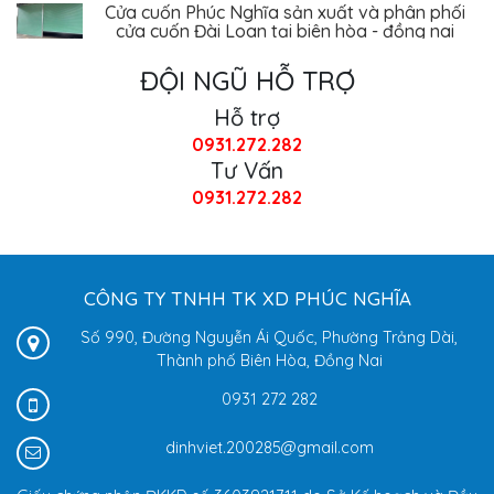
Cửa cuốn Phúc Nghĩa sản xuất và phân phối
cửa cuốn Đài Loan tại biên hòa - đồng nai
ĐỘI NGŨ HỖ TRỢ
Hỗ trợ
0931.272.282
Tư Vấn
0931.272.282
CÔNG TY TNHH TK XD PHÚC NGHĨA
Số 990, Đường Nguyễn Ái Quốc, Phường Trảng Dài,
Thành phố Biên Hòa, Đồng Nai
0931 272 282
dinhviet.200285@gmail.com