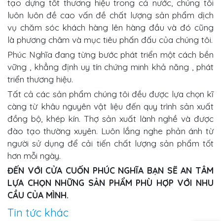
tạo dựng tốt thương hiệu trong cả nước, chúng tôi
luôn luôn đề cao vấn đề chất lượng sản phẩm dịch
vụ chăm sóc khách hàng lên hàng đầu và đó cũng
là phương châm và mục tiêu phấn đấu của chúng tôi.
Phúc Nghĩa đang từng bước phát triển một cách bền
vững , khẳng định uy tín chứng minh khả năng , phát
triển thương hiệu.
Tất cả các sản phẩm chúng tôi đều được lựa chọn kĩ
càng từ khâu nguyên vật liệu đến quy trình sản xuất
đồng bộ, khép kín. Thợ sản xuất lành nghề và được
đào tạo thường xuyên. Luôn lắng nghe phản ánh từ
người sử dụng để cải tiến chất lượng sản phẩm tốt
hơn mỗi ngày.
ĐẾN VỚI CỬA CUỐN PHÚC NGHĨA BẠN SẼ AN TÂM
LỰA CHỌN NHỮNG SẢN PHẨM PHÙ HỢP VỚI NHU
CẦU CỦA MÌNH.
Tin tức khác