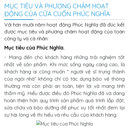
MỤC TIÊU VÀ PHƯƠNG CHÂM HOẠT
ĐỘNG CỦA CỬA CUỐN PHÚC NGHĨA
Với hơn mười năm hoạt động Phúc Nghĩa đã đúc kết
được mục tiêu và phương châm hoạt động của toàn
công ty và cá nhân:
Mục tiêu
của Phúc Nghĩa.
-
Mang đến cho khách hàng những trải nghiệm tốt
nhất về sản phẩm. Khi mức sống ngày càng cao, là
khách hàng ai cũng muốn “ người vệ sĩ trung thành
của ngôi nhà” không chỉ có tác dụng
bảo vệ thông
thường mà còn phải an toàn, tiện lợi và mang tính
thẩm mỹ. Hiểu được điều đó
Phúc Nghĩa
đã và đang
hoàn thiện hơn quy trình
sản phẩm quá trình
lắp đặt
,
sửa chữa và bảo dưỡng
để
phục vụ
tốt nhất đem lại
sự hài lòng về thị hiếu và nhu cầu của khách hàng.