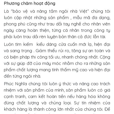
Phương châm hoạt động
Là “bảo vệ và nâng tầm ngôi nhà Việt” chúng tôi
luôn cập nhật những
sản phẩm , mẫu mã đa dạng,
phong phú
cũng như
trau dồi tay nghề cho nhân viên
ngày càng hoàn thiện, từng cá nhân trong công ty
phải luôn trau dồi rèn luyện bản thân cả đức lẫn tài
.
Luôn tìm kiếm
kiểu
dáng cửa cuốn
mới lạ, hiện đại
và sang trọng
.
Giảm thiểu rủi ro, tăng sự an toàn và
có biện pháp thi công tối ưu, nhanh chóng nhất. Cộng
với sự giúp đỡ của máy móc nhằm cho ra những sản
phẩm chất lượng mang tính thẩm mỹ cao và hiện đại
đến từng ngôi nhà
.
Phúc Nghĩa chúng tôi
luôn ý thức và nâng cao trách
nhiệm với sản phẩm của mình, sản phẩm luôn có giá
cạnh tranh, cam kết hoàn tiền nếu hàng hóa không
đúng chất lượng và chủng loại. Sự tín nhiệm của
khách hàng là thành công lớn nhất của chúng tôi. Để