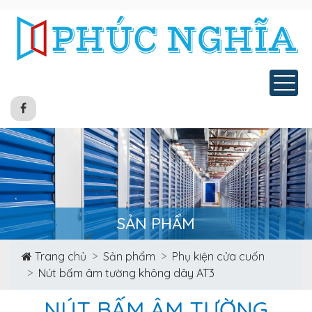
Tog
SẢN PHẨM
Trang chủ
Sản phẩm
Phụ kiện cửa cuốn
Nút bấm âm tường không dây AT3
NÚT BẤM ÂM TƯỜNG