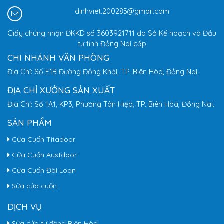
dinhviet.200285@gmail.com
Giấy chứng nhận ĐKKD số 3603921711 do Sở Kế hoạch và Đầu
tư tỉnh Đồng Nai cấp
CHI NHÁNH VĂN PHÒNG
Địa Chỉ: Số E1B Đường Đồng Khởi, TP. Biên Hòa, Đồng Nai.
ĐỊA CHỈ XƯỞNG SẢN XUẤT
Địa Chỉ: Số 1A1, KP3, Phường Tân Hiệp, TP. Biên Hòa, Đồng Nai.
SẢN PHẨM
Cửa Cuốn Titadoor
Cửa Cuốn Austdoor
Cửa Cuốn Đài Loan
Sửa cửa cuốn
DỊCH VỤ
Sửa cửa tự động Biên Hòa