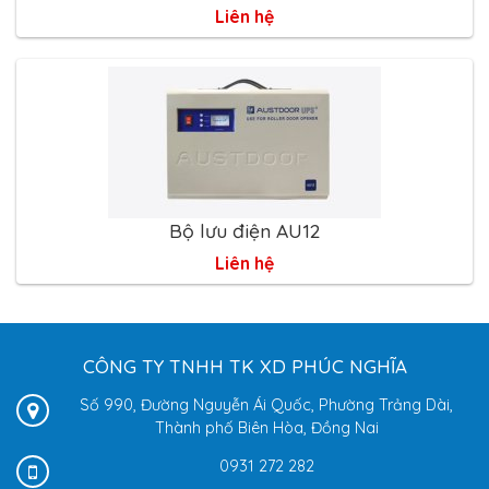
Liên hệ
Bộ lưu điện AU12
Liên hệ
CÔNG TY TNHH TK XD PHÚC NGHĨA
Số 990, Đường Nguyễn Ái Quốc, Phường Trảng Dài,
Thành phố Biên Hòa, Đồng Nai
0931 272 282