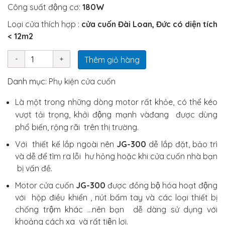
Công suất động cơ:
180W
Loại cửa thích hợp :
cửa cuốn Đài Loan, Đức có diện tích
< 12m2
Thêm giỏ hàng
Danh mục:
Phụ kiện cửa cuốn
Là một trong những dòng motor rất khỏe, có thể kéo
vượt tải trọng, khởi động mạnh vàđang được dùng
phổ biến, rộng rãi trên thị trường.
Với
thiết kế lắp ngoài nên
JG-300
dễ lắp đặt, bảo trì
và dễ để tìm ra lỗi hư hỏng hoặc khi cửa cuốn nhà bạn
bị vấn đề.
Motor
cửa cuốn
JG-300
được đồng bộ hóa hoạt động
với hộp điều khiển , nút bấm tay và các loại thiết bị
chống trộm khác …nên bạn dễ dàng sử dụng với
khoảng cách xa và rất tiện lợi.