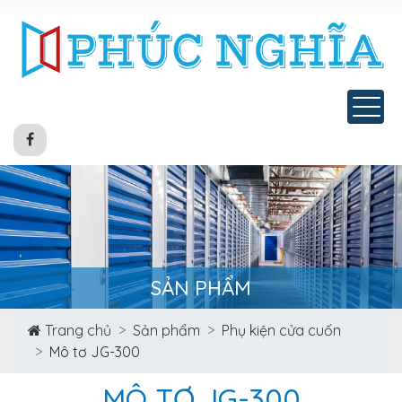
Tog
SẢN PHẨM
Trang chủ
Sản phẩm
Phụ kiện cửa cuốn
Mô tơ JG-300
MÔ TƠ JG-300