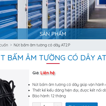
SẢN PHẨM
 cuốn
Nút bấm âm tường có dây AT2.P
T BẤM ÂM TƯỜNG CÓ DÂY AT
Liên hệ
Giá:
Nút bấm âm tường có dây giúp vận hành 
Thiết kế kiểu dáng hiện đại, được kết nối 
Bảo hành: 12 tháng