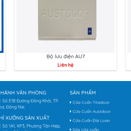
Bộ lưu điện AU7
Liên hệ
NHÁNH VĂN PHÒNG
SẢN PHẨM
ỉ: Số E1B Đường Đồng Khởi, TP.
Cửa Cuốn Titadoor
òa, Đồng Nai.
Cửa Cuốn Austdoor
CHỈ XƯỞNG SẢN XUẤT
Cửa Cuốn Đài Loan
ỉ: Số 1A1, KP3, Phường Tân Hiệp,
Sửa cửa cuốn