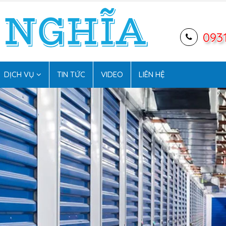
093
DỊCH VỤ
TIN TỨC
VIDEO
LIÊN HỆ