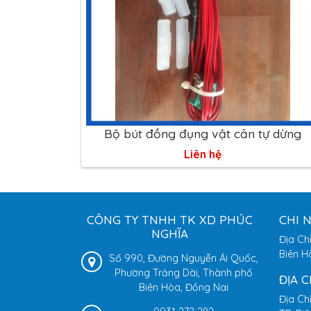
Bộ bút đồng đụng vật cản tự dừng
Liên hệ
CÔNG TY TNHH TK XD PHÚC
CHI 
NGHĨA
Địa Ch
Biên H
Số 990, Đường Nguyễn Ái Quốc,
Phường Trảng Dài, Thành phố
ĐỊA 
Biên Hòa, Đồng Nai
Địa Ch