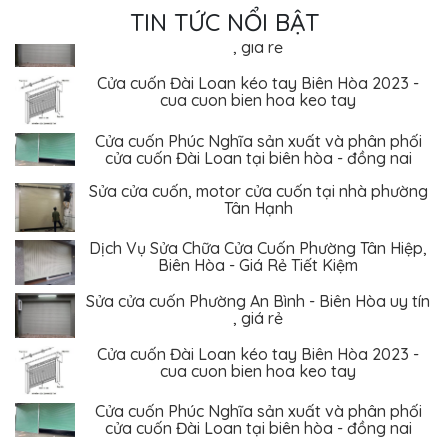
TIN TỨC NỔI BẬT
Sửa cửa cuốn Phường An Bình - Biên Hòa uy tín
, giá rẻ
Cửa cuốn Đài Loan kéo tay Biên Hòa 2023 -
cua cuon bien hoa keo tay
Cửa cuốn Phúc Nghĩa sản xuất và phân phối
cửa cuốn Đài Loan tại biên hòa - đồng nai
Sửa cửa cuốn, motor cửa cuốn tại nhà phường
Tân Hạnh
Dịch Vụ Sửa Chữa Cửa Cuốn Phường Tân Hiệp,
Biên Hòa - Giá Rẻ Tiết Kiệm
Sửa cửa cuốn Phường An Bình - Biên Hòa uy tín
, giá rẻ
Cửa cuốn Đài Loan kéo tay Biên Hòa 2023 -
cua cuon bien hoa keo tay
Cửa cuốn Phúc Nghĩa sản xuất và phân phối
cửa cuốn Đài Loan tại biên hòa - đồng nai