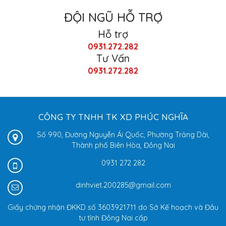
ĐỘI NGŨ HỖ TRỢ
Hỗ trợ
0931.272.282
Tư Vấn
0931.272.282
CÔNG TY TNHH TK XD PHÚC NGHĨA
Số 990, Đường Nguyễn Ái Quốc, Phường Trảng Dài,
Thành phố Biên Hòa, Đồng Nai
0931 272 282
dinhviet.200285@gmail.com
Giấy chứng nhận ĐKKD số 3603921711 do Sở Kế hoạch và Đầu
tư tỉnh Đồng Nai cấp