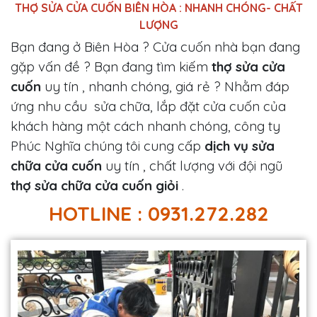
THỢ SỬA CỬA CUỐN BIÊN HÒA : NHANH CHÓNG- CHẤT
LƯỢNG
Bạn đang ở Biên Hòa ? Cửa cuốn nhà bạn đang
gặp vấn đề ? Bạn đang tìm kiếm
thợ sửa cửa
cuốn
uy tín , nhanh chóng, giá rẻ ? Nhằm đáp
ứng nhu cầu sửa chữa, lắp đặt cửa cuốn của
khách hàng một cách nhanh chóng, công ty
Phúc Nghĩa chúng tôi cung cấp
dịch vụ sửa
chữa cửa cuốn
uy tín , chất lượng với đội ngũ
thợ sửa chữa cửa cuốn giỏi
.
HOTLINE : 0931.272.282