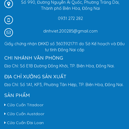
Số 990, Đường Nguyễn Ái Quốc, Phường Trảng Dài,
Thành phố Biên Hòa, Đồng Nai
0931 272 282
dinhviet.200285@gmail.com
Giấy chứng nhận ĐKKD số 3603921711 do Sở Kế hoạch và Đầu
tư tỉnh Đồng Nai cấp
CHI NHÁNH VĂN PHÒNG
Địa Chỉ: Số E1B Đường Đồng Khởi, TP. Biên Hòa, Đồng Nai.
ĐỊA CHỈ XƯỞNG SẢN XUẤT
Địa Chỉ: Số 1A1, KP3, Phường Tân Hiệp, TP. Biên Hòa, Đồng Nai.
SẢN PHẨM
Cửa Cuốn Titadoor
Cửa Cuốn Austdoor
Cửa Cuốn Đài Loan