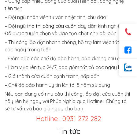
– Cung cấp nhiều dòng cửa cuốn hiện đại, công nghệ
tiên tiến
– Đội ngũ nhân viên tư vấn nhiệt tình, chu đáo
– Đội ngũ thợ
thi công cửa cuốn
dày dặn kinh nghiệm.
Đã được tuyển chọn và đào tạo chặt chẽ bài bản
– Thi công lắp đặt nhanh chóng, hỗ trợ làm việc tất cả
các ngày trong tuần
– Đảm bảo các chế độ bào hành, bảo dưỡng chu đáo
– Làm việc liên tục 24/7, bao gồm tất cả các ngày lễ
– Giá thành cửa cuốn cạnh tranh, hấp dẫn
– Chế độ bảo hành uy tín lên tới 5 năm sử dụng
Nếu bạn đang có nhu cầu thi công, lắp đặt cửa cuốn thì
hãy liên hệ ngay với Phúc Nghĩa qua Hotline . Chúng tôi
sẽ tư vấn và báo giá ngay cho bạn .
Hotline : 0931 272 282
Tin tức