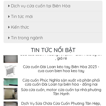
Dịch vụ cửa cuốn tại Biên Hòa
Tin tức mới
Sửa cửa cuốn, motor cửa cuốn tại nhà phường
Kiến thức
Tân Hạnh
Tin trong ngành
Dịch Vụ Sửa Chữa Cửa Cuốn Phường Tân Hiệp,
Biên Hòa - Giá Rẻ Tiết Kiệm
TIN TỨC NỔI BẬT
Sửa cửa cuốn Phường An Bình - Biên Hòa uy tín
, giá rẻ
Cửa cuốn Đài Loan kéo tay Biên Hòa 2023 -
cua cuon bien hoa keo tay
Cửa cuốn Phúc Nghĩa sản xuất và phân phối
cửa cuốn Đài Loan tại biên hòa - đồng nai
Sửa cửa cuốn, motor cửa cuốn tại nhà phường
Tân Hạnh
Dịch Vụ Sửa Chữa Cửa Cuốn Phường Tân Hiệp,
Biên Hòa - Giá Rẻ Tiết Kiệm