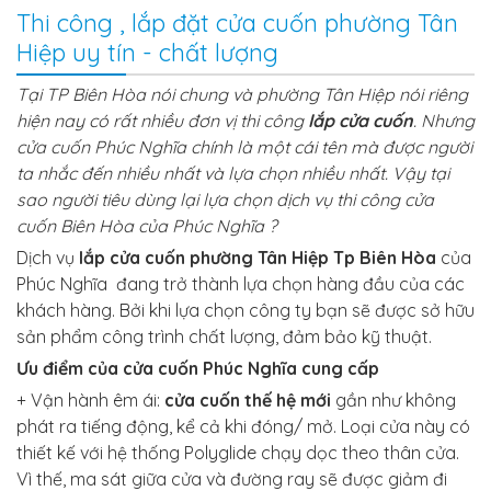
Thi công , lắp đặt cửa cuốn phường Tân
Hiệp uy tín - chất lượng
Tại
TP Biên Hòa nói chung và phường Tân Hiệp
nói riêng
hiện nay có rất nhiều đơn vị thi công
lắp cửa cuốn
. Nhưng
cửa cuốn
Phúc Nghĩa
chính là một cái tên mà được người
ta nhắc đến nhiều nhất và lựa chọn nhiều nhất. Vậy tại
sao người tiêu dùng lại lựa chọn
dịch vụ thi công cửa
cuốn Biên Hòa của Phúc Nghĩa
?
Dịch vụ
lắp cửa cuốn
phường Tân Hiệp Tp Biên Hòa
của
Phúc Nghĩa
đang trở thành lựa chọn hàng đầu của các
khách hàng. Bởi khi lựa chọn công ty bạn sẽ được sở hữu
sản phẩm công trình chất lượng, đảm bảo kỹ thuật.
Ưu điểm của cửa cuốn
Phúc Nghĩa
cung cấp
+ Vận hành êm ái:
cửa cuốn thế hệ mới
gần như không
phát ra tiếng động, kể cả khi đóng/ mở. Loại cửa này có
thiết kế với hệ thống Polyglide chạy dọc theo thân cửa.
Vì thế, ma sát giữa cửa và đường ray sẽ được giảm đi