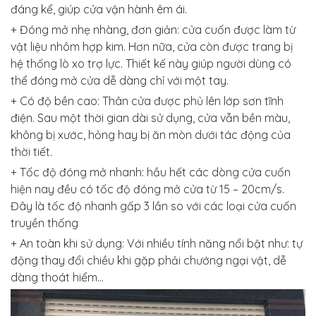
đáng kể, giúp cửa vận hành êm ái.
+ Đóng mở nhẹ nhàng, đơn giản: cửa cuốn được làm từ
vật liệu nhôm hợp kim. Hơn nữa, cửa còn được trang bị
hệ thống lò xo trợ lực. Thiết kế này giúp người dùng có
thể đóng mở cửa dễ dàng chỉ với một tay.
+ Có độ bền cao: Thân cửa được phủ lên lớp sơn tĩnh
điện. Sau một thời gian dài sử dụng, cửa vẫn bền màu,
không bị xước, hỏng hay bị ăn mòn dưới tác động của
thời tiết.
+ Tốc độ đóng mở nhanh: hầu hết các dòng cửa cuốn
hiện nay đều có tốc độ đóng mở cửa từ 15 – 20cm/s.
Đây là tốc độ nhanh gấp 3 lần so với các loại cửa cuốn
truyền thống
+ An toàn khi sử dụng: Với nhiều tính năng nổi bật như: tự
động thay đổi chiều khi gặp phải chướng ngại vật, dễ
dàng thoát hiểm…