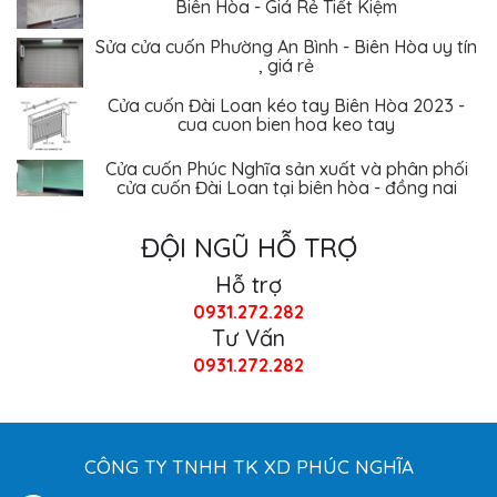
Sửa cửa cuốn Phường An Bình - Biên Hòa uy tín
, giá rẻ
Cửa cuốn Đài Loan kéo tay Biên Hòa 2023 -
cua cuon bien hoa keo tay
Cửa cuốn Phúc Nghĩa sản xuất và phân phối
cửa cuốn Đài Loan tại biên hòa - đồng nai
ĐỘI NGŨ HỖ TRỢ
Hỗ trợ
0931.272.282
Tư Vấn
0931.272.282
CÔNG TY TNHH TK XD PHÚC NGHĨA