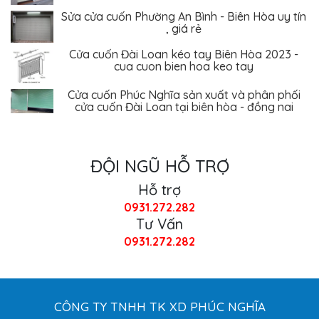
Sửa cửa cuốn Phường An Bình - Biên Hòa uy tín
, giá rẻ
Cửa cuốn Đài Loan kéo tay Biên Hòa 2023 -
cua cuon bien hoa keo tay
Cửa cuốn Phúc Nghĩa sản xuất và phân phối
cửa cuốn Đài Loan tại biên hòa - đồng nai
ĐỘI NGŨ HỖ TRỢ
Hỗ trợ
0931.272.282
Tư Vấn
0931.272.282
CÔNG TY TNHH TK XD PHÚC NGHĨA