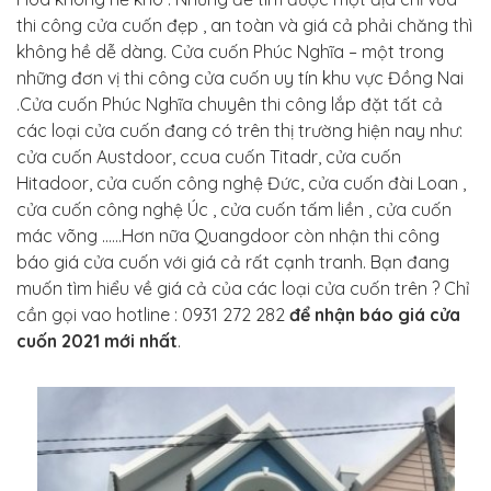
thi công cửa cuốn đẹp , an toàn và giá cả phải chăng thì
không hề dễ dàng.
Cửa cuốn
Phúc Nghĩa – một trong
những đơn vị thi công cửa cuốn uy tín khu vực Đồng Nai
.Cửa cuốn Phúc Nghĩa chuyên thi công lắp đặt tất cả
các loại cửa cuốn đang có trên thị trường hiện nay như:
cửa cuốn Austdoor, ccua cuốn Titadr, cửa cuốn
Hitadoor, cửa cuốn công nghệ Đức, cửa cuốn đài Loan ,
cửa cuốn công nghệ Úc , cửa cuốn tấm liền , cửa cuốn
mác võng ……
Hơn nữa Quangdoor còn nhận thi công
báo giá cửa cuốn với giá cả rất cạnh tranh.
Bạn đang
muốn tìm hiểu về giá cả của các loại cửa cuốn trên ? Chỉ
cần gọi vao hotline : 0931 272 282
để nhận báo giá cửa
cuốn 2021 mới nhất
.