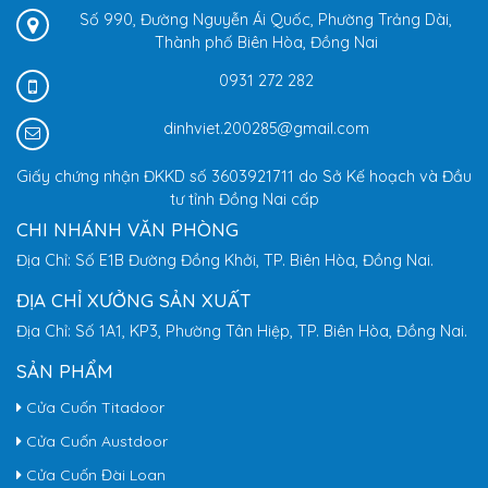
Số 990, Đường Nguyễn Ái Quốc, Phường Trảng Dài,
Thành phố Biên Hòa, Đồng Nai
0931 272 282
dinhviet.200285@gmail.com
Giấy chứng nhận ĐKKD số 3603921711 do Sở Kế hoạch và Đầu
tư tỉnh Đồng Nai cấp
CHI NHÁNH VĂN PHÒNG
Địa Chỉ: Số E1B Đường Đồng Khởi, TP. Biên Hòa, Đồng Nai.
ĐỊA CHỈ XƯỞNG SẢN XUẤT
Địa Chỉ: Số 1A1, KP3, Phường Tân Hiệp, TP. Biên Hòa, Đồng Nai.
SẢN PHẨM
Cửa Cuốn Titadoor
Cửa Cuốn Austdoor
Cửa Cuốn Đài Loan