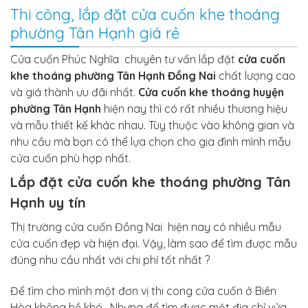
Thi công, lắp đặt cửa cuốn khe thoáng
phường Tân Hạnh giá rẻ
Cửa cuốn
Phúc Nghĩa
chuyên tư vấn lắp đặt
cửa cuốn
khe thoáng
phường Tân Hạnh Đồng Nai
chất lượng cao
và giá thành ưu đãi nhất.
Cửa cuốn khe thoáng huyện
phường Tân Hạnh
hiện nay thì có rất nhiều thương hiệu
và mẫu thiết kế khác nhau. Tùy thuộc vào không gian và
nhu cầu
mà bạn có thể lựa chọn cho gia đình mình mẫu
cửa cuốn phù hợp
nhất.
Lắp đặt cửa cuốn khe thoáng
phường Tân
Hạnh
uy tín
Thị trường
cửa cuốn Đồng Nai
hiện nay
có
nhiều mẫu
cửa cuốn đẹp và hiện đại. Vậy, làm sao để tìm được mẫu
đúng nhu cầu nhất với chi phí tốt nhất ?
Để tìm cho mình một đơn vị thi cong cửa cuốn ở Biên
Hòa không hề khó . Nhưng để tìm được một địa chỉ vửa