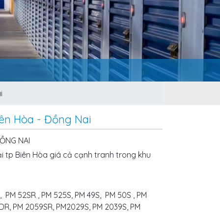
i
iên Hòa - Đồng Nai
ĐỒNG NAI
i tp Biên Hòa giá cả cạnh tranh trong khu
S, PM 52SR , PM 525S, PM 49S, PM 50S , PM
SDR, PM 2059SR, PM2029S, PM 2039S, PM