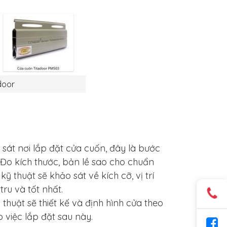
door
 sát nơi lắp đặt cửa cuốn, đây là bước
 Đo kích thước, bản lề sao cho chuẩn
 thuật sẽ khảo sát về kích cỡ, vị trí
tru và tốt nhất.
huật sẽ thiết kế và định hình cửa theo
 việc lắp đặt sau này.