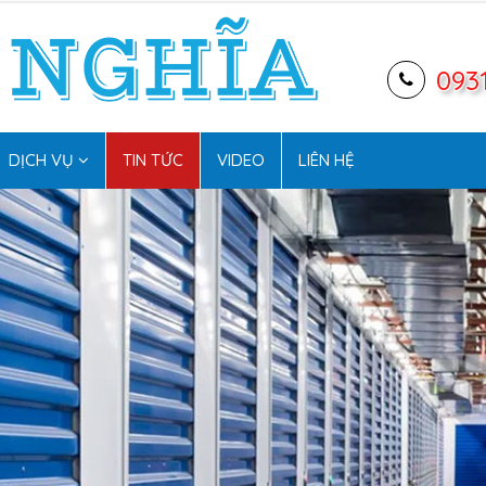
093
DỊCH VỤ
TIN TỨC
VIDEO
LIÊN HỆ