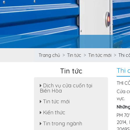
Trang chủ
Tin tức
Tin tức mới
Thi c
Tin tức
Thi 
THI C
Dịch vụ cửa cuốn tại
Biên Hòa
Cửa cu
vực.
Tin tức mới
Những
Sửa cửa cuốn, motor cửa
Kiến thức
cuốn tại nhà phường Tân
PM 701
Hạnh
2014,
Tin trong ngành
Dịch Vụ Sửa Chữa Cửa
2069S,