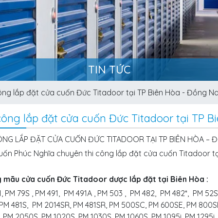
TIN TỨC
ông lắp đặt cửa cuốn Đức Titadoor tại TP Biên Hòa - Đồng Na
công lắp đặt cửa cuốn Đức Titadoor tại TP B
ÔNG LẮP ĐẶT CỬA CUỐN ĐỨC TITADOOR TẠI TP BIÊN HÒA – 
ốn Phúc Nghĩa chuyên thi công lắp đặt cửa cuốn Titadoor tạ
 mãu cửa cuốn Đức Titadoor dược lắp đặt tại Biên Hòa :
, PM 79S , PM 491, PM 491A , PM 503 , PM 482, PM 482*, PM 52
 PM 481S, PM 2014SR, PM 481SR, PM 500SC, PM 600SE, PM 800
 PM 2050S, PM 1020S, PM 1030S, PM 1060S, PM 1095i, PM 1295i