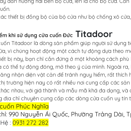
ay dẫn hướng hai bên bộ cửa, lên lá cho bộ cửa. Căn
uốn.
ác thiết bị đồng bộ của bộ cửa như bộ chống xô cửa,
Titadoor
iểm khi sử dụng cửa cuốn Đức
uốn Titadoor là dòng sản phẩm giúp người sử dụng tiế
a, vì chúng hoạt động một cách tự động dựa theo một 
hiết bị này, bạn chỉ cần đứng ở một khoảng cách phù 
a có thể tự động đóng, mở theo ý của mình. Ngoài ra
ăng nhận diện vật cản để tránh nguy hiểm, rất thích 
thị trường hiện nay có rất nhiều nơi cung cấp các s
khác nhau, với giá thành và mẫu mã khá đa dạng, và
 địa chỉ chuyên cung cấp các dòng cửa cuốn uy tín tr
cuốn Phúc Nghĩa
chỉ: 990 Nguyễn Ái Quốc, Phường Trảng Dài, T
 Hệ :
0931 272 282