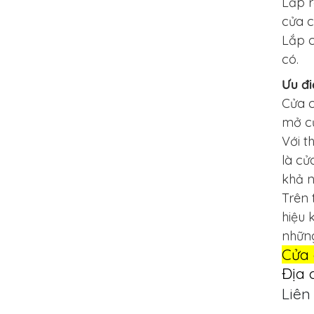
Lắp r
cửa c
Lắp c
có.
Ưu đ
Cửa c
mở cử
Với t
là cử
khả n
Trên 
hiệu 
những
Cửa 
Địa 
Liên