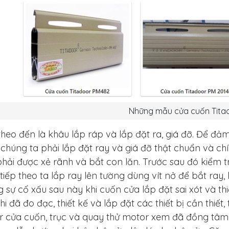
Những mẫu cửa cuốn Tita
theo đến là khâu lắp ráp và lắp đặt ra, giá đỡ. Để đ
chúng ta phải lắp đặt ray và giá đỡ thật chuẩn và chí
hải được xẻ rãnh và bắt con lăn. Trước sau đó kiểm t
tiếp theo ta lắp ray lên tường dùng vít nở để bắt ray,
 sự cố xấu sau này khi cuốn cửa lắp đặt sai xót và th
hi đã đo đạc, thiết kế và lắp đặt các thiết bị cần thiết
 cửa cuốn, trục và quay thử motor xem đã đồng tâm