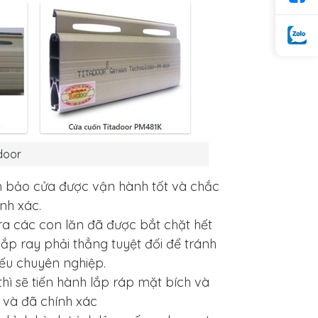
door
ảm bảo cửa được vận hành tốt và chắc
nh xác.
ra các con lăn đã được bắt chặt hết
 lắp ray phải thẳng tuyệt đối để tránh
iếu chuyên nghiệp.
, thì sẽ tiến hành lắp ráp mặt bích và
 và đã chính xác