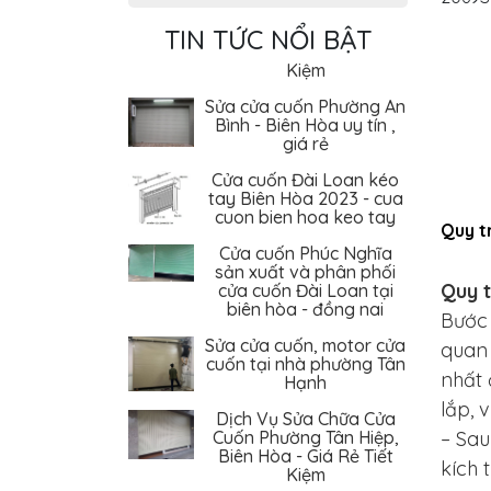
Cuốn Phường Tân Hiệp,
Biên Hòa - Giá Rẻ Tiết
TIN TỨC NỔI BẬT
Kiệm
Sửa cửa cuốn Phường An
Bình - Biên Hòa uy tín ,
giá rẻ
Cửa cuốn Đài Loan kéo
tay Biên Hòa 2023 - cua
cuon bien hoa keo tay
Cửa cuốn Phúc Nghĩa
Quy t
sản xuất và phân phối
cửa cuốn Đài Loan tại
biên hòa - đồng nai
Quy t
Bước 
Sửa cửa cuốn, motor cửa
cuốn tại nhà phường Tân
quan 
Hạnh
nhất 
Dịch Vụ Sửa Chữa Cửa
lắp, 
Cuốn Phường Tân Hiệp,
Biên Hòa - Giá Rẻ Tiết
– Sau
Kiệm
kích 
Sửa cửa cuốn Phường An