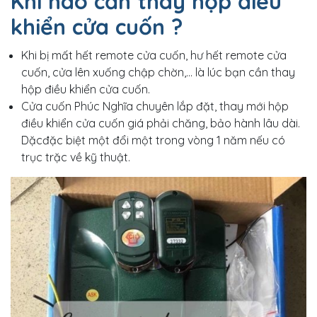
Khi nào cần thay hộp điều
khiển cửa cuốn ?
Khi bị mất hết remote cửa cuốn, hư hết remote cửa
cuốn, cửa lên xuống chập chờn,… là lúc bạn cần thay
hộp điều khiển cửa cuốn.
Cửa cuốn Phúc Nghĩa chuyên lắp đặt, thay mới hộp
điều khiển cửa cuốn giá phải chăng, bảo hành lâu dài.
Dặcđặc biệt một đổi một trong vòng 1 năm nếu có
trục trặc về kỹ thuật.