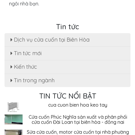
ngôi nhà bạn.
DANH MỤC SẢN PHẨM
Tin tức
Dịch vụ cửa cuốn tại Biên Hòa
Sửa cửa cuốn, motor cửa cuốn tại nhà phường
Tân Hạnh
Tin tức mới
Dịch Vụ Sửa Chữa Cửa Cuốn Phường Tân Hiệp,
Kiến thức
Biên Hòa - Giá Rẻ Tiết Kiệm
Sửa cửa cuốn Phường An Bình - Biên Hòa uy tín
Tin trong ngành
, giá rẻ
TIN TỨC NỔI BẬT
Cửa cuốn Đài Loan kéo tay Biên Hòa 2023 -
cua cuon bien hoa keo tay
Cửa cuốn Phúc Nghĩa sản xuất và phân phối
cửa cuốn Đài Loan tại biên hòa - đồng nai
Sửa cửa cuốn, motor cửa cuốn tại nhà phường
Tân Hạnh