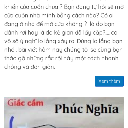
khiển cửa cuốn chưa ? B
ạn đang tự hỏ
i sẽ m
ở
cửa
cuốn
nhà
mình
bằng cách nào?
Có ai
đang ở nhà để mở cửa không ? là do bạn
đánh rơi hay là do kẻ gian đã lấy cắp?..... có
vô số ý nghĩ lo lắng xảy ra
.
Đừng lo lắng bạn
nhé , bài viết hôm nay chúng tôi sẽ cùng bạn
tháo gỡ những rắc rối này một cá
ch nhanh
chóng và đơn giản.
Xem thêm