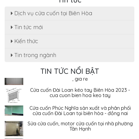
Dịch vụ cửa cuốn tại Biên Hòa
Tin tức mới
Sửa cửa cuốn, motor cửa cuốn tại nhà phường
Tân Hạnh
Kiến thức
Dịch Vụ Sửa Chữa Cửa Cuốn Phường Tân Hiệp,
Tin trong ngành
Biên Hòa - Giá Rẻ Tiết Kiệm
Sửa cửa cuốn Phường An Bình - Biên Hòa uy tín
TIN TỨC NỔI BẬT
, giá rẻ
Cửa cuốn Đài Loan kéo tay Biên Hòa 2023 -
cua cuon bien hoa keo tay
Cửa cuốn Phúc Nghĩa sản xuất và phân phối
cửa cuốn Đài Loan tại biên hòa - đồng nai
Sửa cửa cuốn, motor cửa cuốn tại nhà phường
Tân Hạnh
Dịch Vụ Sửa Chữa Cửa Cuốn Phường Tân Hiệp,