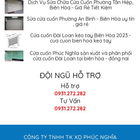
Biên Hòa - Giá Rẻ Tiết Kiệm
Sửa cửa cuốn Phường An Bình - Biên Hòa uy tín
, giá rẻ
Cửa cuốn Đài Loan kéo tay Biên Hòa 2023 -
cua cuon bien hoa keo tay
Cửa cuốn Phúc Nghĩa sản xuất và phân phối
cửa cuốn Đài Loan tại biên hòa - đồng nai
ĐỘI NGŨ HỖ TRỢ
Hỗ trợ
0931.272.282
Tư Vấn
0931.272.282
CÔNG TY TNHH TK XD PHÚC NGHĨA