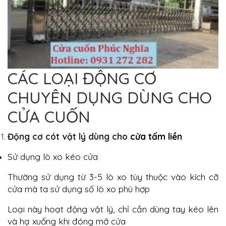
CÁC LOẠI ĐỘNG CƠ
CHUYÊN DỤNG DÙNG CHO
CỬA CUỐN
Động cơ cót vật lý dùng cho
cửa tấm liền
Sử dụng lò xo kéo cửa
Thường sử dụng từ 3-5 lò xo tùy thuộc vào kích cỡ
cửa mà ta sử dụng số lò xo phù hợp
Loại này hoạt động vật lý, chỉ cần dùng tay kéo lên
và hạ xuống khi đóng mở cửa