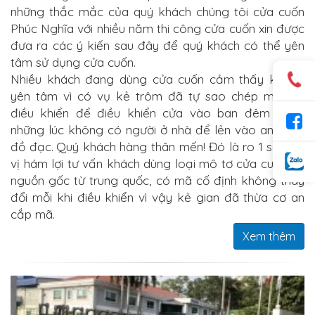
những thắc mắc của quý khách chúng tôi cửa
cuốn
Phúc Nghĩa
với nhiều năm thi công cửa cuốn xin được
đưa ra các ý kiến sau đây để quý khách có thể yên
tâm sử dụng cửa cuốn.
Nhiều khách đang dùng cửa cuốn cảm thấy không
yên tâm vì có vụ kẻ trôm đã tự sao chép mã tay
điều khiển để điều khiển cửa vào ban đêm hoặc
những
l
úc không có người ở nhà để lẻn vào an trôm
đồ đạc.
Quý khách hàng thân mến! Đó là ro 1 số đơn
vị hám lợi tư vấn khách dùng loại mô tơ cửa cuốn có
nguồn gốc từ trung quốc, có mã cố định không thay
đổi m
ỗ
i khi điều khiển vì vậy kẻ gian đã thừa cơ an
cắp mã.
Xem thêm