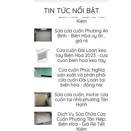
Dịch Vụ Sửa Chữa Cửa
Cuốn Phường Tân Hiệp,
TIN TỨC NỔI BẬT
Biên Hòa - Giá Rẻ Tiết
Kiệm
Sửa cửa cuốn Phường An
Bình - Biên Hòa uy tín ,
giá rẻ
Cửa cuốn Đài Loan kéo
tay Biên Hòa 2023 - cua
cuon bien hoa keo tay
Cửa cuốn Phúc Nghĩa
sản xuất và phân phối
cửa cuốn Đài Loan tại
biên hòa - đồng nai
Sửa cửa cuốn, motor cửa
cuốn tại nhà phường Tân
Hạnh
Dịch Vụ Sửa Chữa Cửa
Cuốn Phường Tân Hiệp,
Biên Hòa - Giá Rẻ Tiết
Kiệm