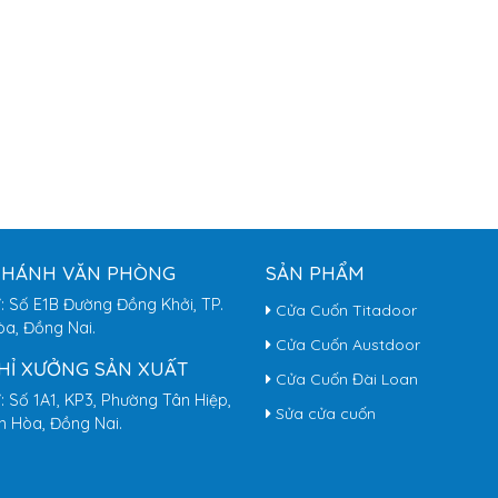
NHÁNH VĂN PHÒNG
SẢN PHẨM
ỉ: Số E1B Đường Đồng Khởi, TP.
Cửa Cuốn Titadoor
òa, Đồng Nai.
Cửa Cuốn Austdoor
CHỈ XƯỞNG SẢN XUẤT
Cửa Cuốn Đài Loan
ỉ: Số 1A1, KP3, Phường Tân Hiệp,
Sửa cửa cuốn
ên Hòa, Đồng Nai.