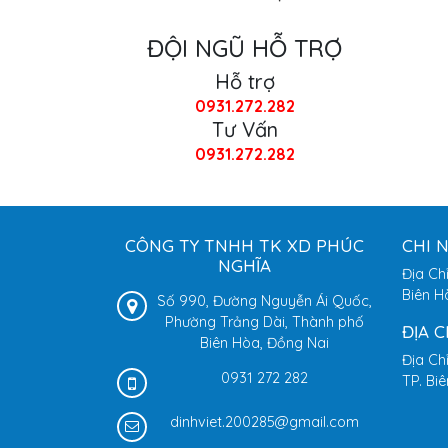
Sửa cửa cuốn Phường An
Bình - Biên Hòa uy tín ,
ĐỘI NGŨ HỖ TRỢ
giá rẻ
Cửa cuốn Đài Loan kéo
Hỗ trợ
tay Biên Hòa 2023 - cua
0931.272.282
cuon bien hoa keo tay
Tư Vấn
Cửa cuốn Phúc Nghĩa
0931.272.282
sản xuất và phân phối
cửa cuốn Đài Loan tại
biên hòa - đồng nai
CÔNG TY TNHH TK XD PHÚC
CHI 
NGHĨA
Địa Ch
Biên H
Số 990, Đường Nguyễn Ái Quốc,
Phường Trảng Dài, Thành phố
ĐỊA 
Biên Hòa, Đồng Nai
Địa Ch
0931 272 282
TP. Bi
dinhviet.200285@gmail.com