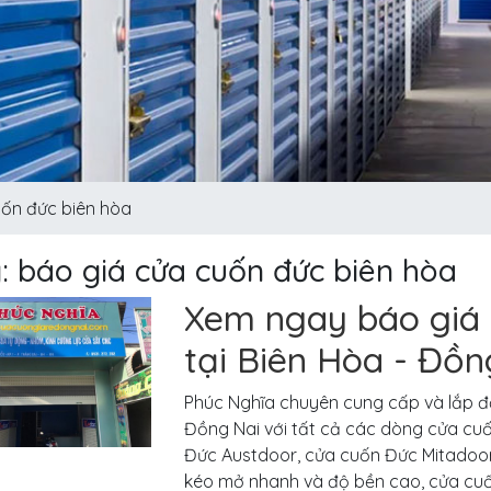
uốn đức biên hòa
: báo giá cửa cuốn đức biên hòa
Xem ngay báo giá 
tại Biên Hòa - Đồn
Phúc Nghĩa chuyên cung cấp và lắp đặ
Đồng Nai với tất cả các dòng cửa cuố
Đức Austdoor, cửa cuốn Đức Mitadoor,….
kéo mở nhanh và độ bền cao, cửa cuố