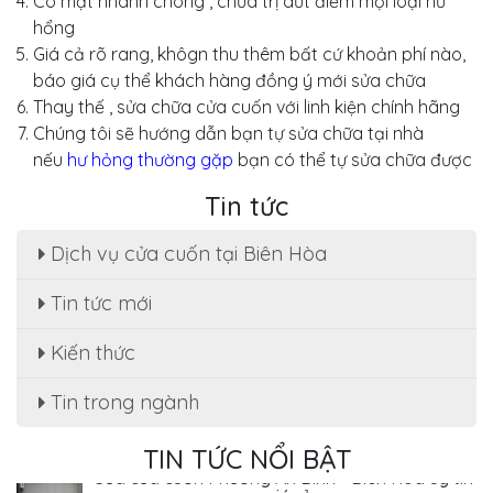
Có mặt nhanh chóng , chữa trị dứt điểm mọi loại hư
hổng
Giá cả rõ rang, khôgn thu thêm bất cứ khoản phí nào,
báo giá cụ thể khách hàng đồng ý mới sửa chữa
Thay thế , sửa chữa cửa cuốn với linh kiện chính hãng
Chúng tôi sẽ hướng dẫn bạn tự sửa chữa tại nhà
nếu
hư hỏng thường gặp
bạn có thể tự sửa chữa được
Tin tức
Dịch vụ cửa cuốn tại Biên Hòa
Tin tức mới
Sửa cửa cuốn, motor cửa cuốn tại nhà phường
Kiến thức
Tân Hạnh
Tin trong ngành
Dịch Vụ Sửa Chữa Cửa Cuốn Phường Tân Hiệp,
Biên Hòa - Giá Rẻ Tiết Kiệm
TIN TỨC NỔI BẬT
Sửa cửa cuốn Phường An Bình - Biên Hòa uy tín
, giá rẻ