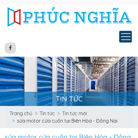
Tog
TIN TỨC
Trang chủ
Tin tức
Tin tức mới
sửa motor cửa cuốn tại Biên Hòa - Đồng Nai
sửa motor cửa cuốn tại Biên Hòa - Đồng