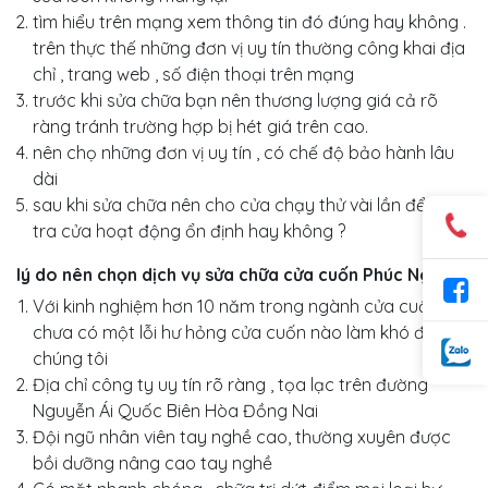
tìm hiểu trên mạng xem thông tin đó đúng hay không .
trên thực thế những đơn vị uy tín thường công khai địa
chỉ , trang web , số điện thoại trên mạng
trước khi sửa chữa bạn nên thương lượng giá cả rõ
ràng tránh trường hợp bị hét giá trên cao.
nên chọ những đơn vị uy tín , có chế độ bảo hành lâu
dài
sau khi sửa chữa nên cho cửa chạy thử vài lần để kiểm
tra cửa hoạt động ổn định hay không ?
lý do nên chọn dịch vụ sửa chữa cửa cuốn Phúc Nghĩa .
Với kinh nghiệm hơn 10 năm trong ngành cửa cuốn ,
chưa có một lỗi hư hỏng cửa cuốn nào làm khó được
chúng tôi
Địa chỉ công ty uy tín rõ ràng , tọa lạc trên đường
Nguyễn Ái Quốc Biên Hòa Đồng Nai
Đội ngũ nhân viên tay nghề cao, thường xuyên được
bồi dưỡng nâng cao tay nghề