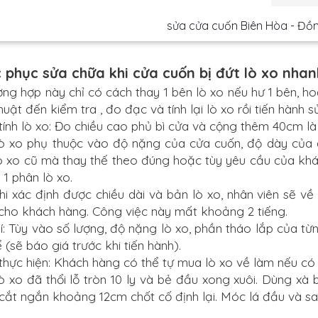
sửa cửa cuốn Biên Hòa - Đồ
 phục sửa chữa khi cửa cuốn bị đứt lò xo nhanh
ờng hợp này chỉ có cách thay 1 bên lò xo nếu hư 1 bên, hoặ
uật đến kiểm tra , đo đạc và tính lại lò xo rồi tiến hành 
tính lò xo: Đo chiều cao phủ bì cửa và cộng thêm 40cm là 
ò xo phụ thuộc vào độ nặng của cửa cuốn, độ dày của 
ò xo cũ mà thay thế theo đúng hoặc tùy yêu cầu của kh
 1 phân lò xo.
hi xác định được chiều dài và bản lò xo, nhân viên sẽ 
cho khách hàng. Công việc này mất khoảng 2 tiếng.
hí: Tùy vào số lượng, độ nặng lò xo, phần tháo lắp của t
ể
(sẽ báo giá trước khi tiến hành).
thực hiện: Khách hàng có thể tự mua lò xo về làm nếu có 
ò xo đã thổi lỗ tròn 10 ly và bẻ đầu xong xuôi. Dùng x
 cắt ngắn khoảng 12cm chốt cố định lại. Móc lá đầu và sa