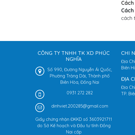
Cách 
Cách
cách 
CÔNG TY TNHH TK XD PHÚC
CHI 
NGHĨA
Địa Ch
Biên H
Số 990, Đường Nguyễn Ái Quốc,
Phường Trảng Dài, Thành phố
ĐỊA 
Biên Hòa, Đồng Nai
Địa Ch
0931 272 282
TP. Bi
dinhviet.200285@gmail.com
Giấy chứng nhận ĐKKD số 3603921711
do Sở Kế hoạch và Đầu tư tỉnh Đồng
Nai cấp