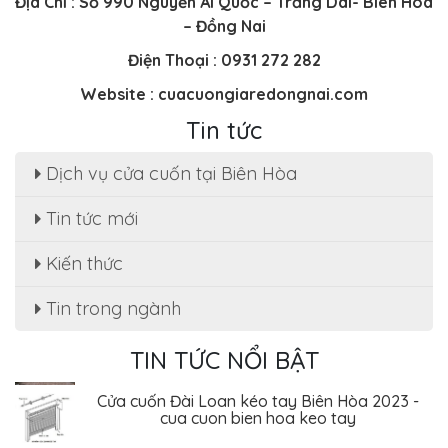
Địa Chỉ : Số 990 Nguyễn Ái Quốc – Trảng Dai- Biên Hòa
– Đồng Nai
Điện Thoại : 0931 272 282
Website : cuacuongiaredongnai.com
Tin tức
Dịch vụ cửa cuốn tại Biên Hòa
Sửa cửa cuốn, motor cửa cuốn tại nhà phường
Tin tức mới
Tân Hạnh
Dịch Vụ Sửa Chữa Cửa Cuốn Phường Tân Hiệp,
Kiến thức
Biên Hòa - Giá Rẻ Tiết Kiệm
Tin trong ngành
Sửa cửa cuốn Phường An Bình - Biên Hòa uy tín
, giá rẻ
TIN TỨC NỔI BẬT
Cửa cuốn Đài Loan kéo tay Biên Hòa 2023 -
cua cuon bien hoa keo tay
Cửa cuốn Phúc Nghĩa sản xuất và phân phối
cửa cuốn Đài Loan tại biên hòa - đồng nai