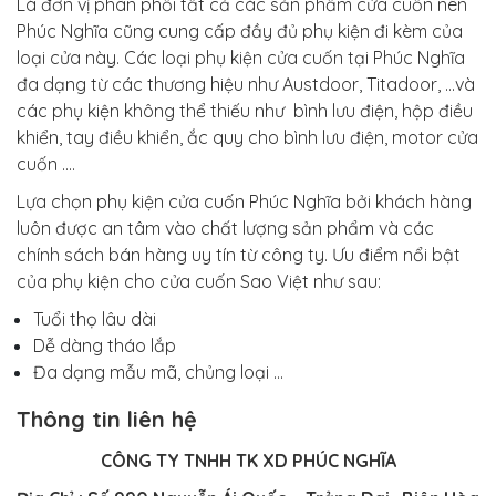
Là đơn vị phân phối tất cả các sản phẩm cửa cuốn nên
Phúc Nghĩa cũng cung cấp đầy đủ phụ kiện đi kèm của
loại cửa này. Các loại phụ kiện cửa cuốn tại Phúc Nghĩa
đa dạng từ các thương hiệu như Austdoor, Titadoor, ...và
các phụ kiện không thể thiếu như bình lưu điện, hộp điều
khiển, tay điều khiển, ắc quy cho bình lưu điện, motor cửa
cuốn ....
Lựa chọn phụ kiện cửa cuốn Phúc Nghĩa bởi khách hàng
luôn được an tâm vào chất lượng sản phẩm và các
chính sách bán hàng uy tín từ công ty. Ưu điểm nổi bật
của phụ kiện cho cửa cuốn Sao Việt như sau:
Tuổi thọ lâu dài
Dễ dàng tháo lắp
Đa dạng mẫu mã, chủng loại …
Thông tin liên hệ
CÔNG TY TNHH TK XD PHÚC NGHĨA