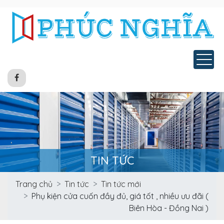
Tog
TIN TỨC
Trang chủ
Tin tức
Tin tức mới
Phụ kiện cửa cuốn đầy đủ, giá tốt , nhiều ưu đãi (
Biên Hòa - Đồng Nai )