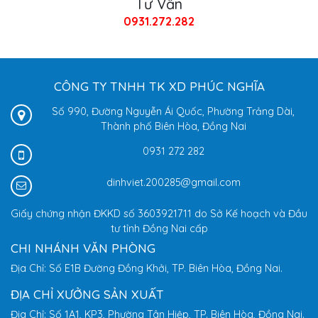
Tư Vấn
0931.272.282
CÔNG TY TNHH TK XD PHÚC NGHĨA
Số 990, Đường Nguyễn Ái Quốc, Phường Trảng Dài,
Thành phố Biên Hòa, Đồng Nai
0931 272 282
dinhviet.200285@gmail.com
Giấy chứng nhận ĐKKD số 3603921711 do Sở Kế hoạch và Đầu
tư tỉnh Đồng Nai cấp
CHI NHÁNH VĂN PHÒNG
Địa Chỉ: Số E1B Đường Đồng Khởi, TP. Biên Hòa, Đồng Nai.
ĐỊA CHỈ XƯỞNG SẢN XUẤT
Địa Chỉ: Số 1A1, KP3, Phường Tân Hiệp, TP. Biên Hòa, Đồng Nai.