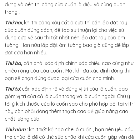
dưng và bên thi công cửa cuốn là điều vô cùng quan
trọng .
Thứ hai
, khi thi công xây cất ô cửa thì cần lắp đặt ray
cửa cuốn đúng cách, để tạo sự thuận lợi cho việc sử
dụng cửa về sau thì tốt nhất nên lắp đặt ray cửa âm
tường. Hơn nữa lắp đặt âm tường bao giờ cũng dễ lắp
đặt cửa hơn nhiều.
Thứ ba
,
cần phải xác định chính xác chiều cao cũng như
chiều rộng của cửa cuốn . Một khi đã xác định đúng thì
bạn sẽ chọn đúng được loại cửa cuốn cho mình.
Thứ tư
, cần xác định rõ và đúng vị trí của lô cuốn, bao
gồm vị trí của cả lô cuốn trong và lô cuốn ngoài. Chú ý
tới ý kích thước của lô cuốn sao cho phù hợp bởi tại vị trí
này còn phải đóng thêm thạch cao để giúp nâng cao
chất lượng cửa.
Thứ năm
: khi thiết kế hộp che lô cuốn , bạn nên yêu cầu
thợ chừa lỗ để có thê sửa chữa khi cửa cuốn gặp vấn đề