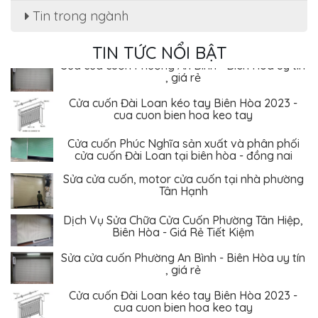
Tin trong ngành
Dịch Vụ Sửa Chữa Cửa Cuốn Phường Tân Hiệp,
Biên Hòa - Giá Rẻ Tiết Kiệm
TIN TỨC NỔI BẬT
Sửa cửa cuốn Phường An Bình - Biên Hòa uy tín
, giá rẻ
Cửa cuốn Đài Loan kéo tay Biên Hòa 2023 -
cua cuon bien hoa keo tay
Cửa cuốn Phúc Nghĩa sản xuất và phân phối
cửa cuốn Đài Loan tại biên hòa - đồng nai
Sửa cửa cuốn, motor cửa cuốn tại nhà phường
Tân Hạnh
Dịch Vụ Sửa Chữa Cửa Cuốn Phường Tân Hiệp,
Biên Hòa - Giá Rẻ Tiết Kiệm
Sửa cửa cuốn Phường An Bình - Biên Hòa uy tín
, giá rẻ
Cửa cuốn Đài Loan kéo tay Biên Hòa 2023 -
cua cuon bien hoa keo tay