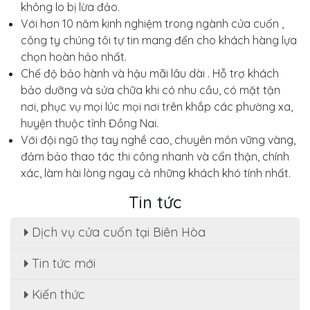
không lo bị lừa đảo.
Với hơn 10 năm kinh nghiệm trong ngành cửa cuốn ,
công ty chúng tôi tự tin mang đến cho khách hàng lựa
chọn hoàn hảo nhất.
Chế độ bảo hành và hậu mãi lâu dài . Hỗ trợ khách
bảo dưỡng và sửa chữa khi có nhu cầu, có mặt tận
nơi, phục vụ mọi lúc mọi nơi trên khắp các phường xa,
huyện thuộc tỉnh Đồng Nai.
Với đội ngũ thợ tay nghề cao, chuyên môn vững vàng,
đảm bảo thao tác thi công nhanh và cẩn thận, chính
xác, làm hài lòng ngay cả những khách khó tính nhất.
Tin tức
Dịch vụ cửa cuốn tại Biên Hòa
Tin tức mới
Sửa cửa cuốn, motor cửa cuốn tại nhà phường
Kiến thức
Tân Hạnh