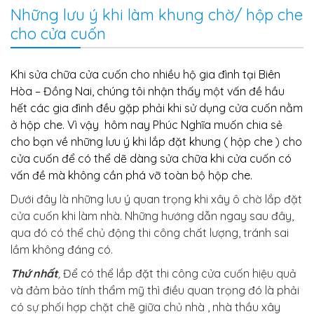
Những lưu ý khi làm khung chờ/ hộp che
cho cửa cuốn
Khi sửa chữa cửa cuốn cho nhiều hộ gia đình tại Biên
Hòa – Đồng Nai, chúng tôi nhận thấy một vấn đề hầu
hết các gia đình đều gặp phải khi sử dụng cửa cuốn nằm
ở hộp che. Vì vậy hôm nay Phúc Nghĩa muốn chia sẻ
cho bạn về những lưu ý khi lắp đặt khung ( hộp che ) cho
cửa cuốn để có thể dẽ dàng sửa chữa khi cửa cuốn có
vấn đề mà không cần phá vỡ toàn bộ hộp che.
Dưới đây là những lưu ý quan trọng khi xây ô chờ lắp đặt
cửa cuốn khi làm nhà. Những hướng dẫn ngay sau đây,
qua đó có thể chủ động thi công chất lượng, tránh sai
lầm không đáng có.
Thứ nhất
,
Để có thể lắp đặt thi công cửa cuốn hiệu quả
và đảm bảo tính thẩm mỹ thì điều quan trọng đó là phải
có sự phối hợp chặt chẽ giữa chủ nhà , nhà thầu xây