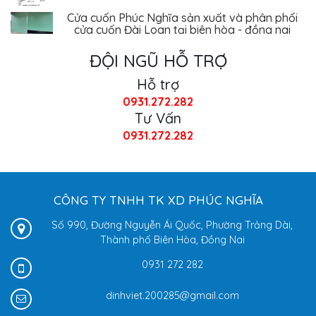
Cửa cuốn Phúc Nghĩa sản xuất và phân phối
cửa cuốn Đài Loan tại biên hòa - đồng nai
ĐỘI NGŨ HỖ TRỢ
Hỗ trợ
0931.272.282
Tư Vấn
0931.272.282
CÔNG TY TNHH TK XD PHÚC NGHĨA
Số 990, Đường Nguyễn Ái Quốc, Phường Trảng Dài,
Thành phố Biên Hòa, Đồng Nai
0931 272 282
dinhviet.200285@gmail.com