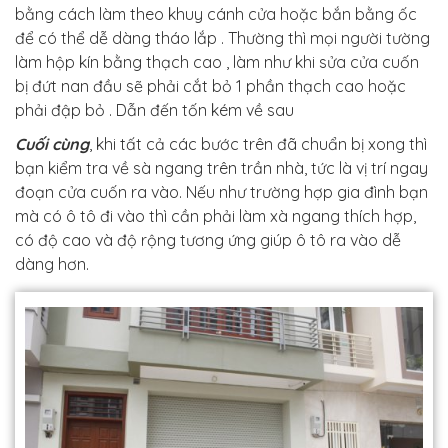
bằng cách làm theo khuy cánh cửa hoặc bắn bằng ốc
để có thể dễ dàng tháo lắp . Thường thì mọi người tường
làm hộp kín bằng thạch cao , làm như khi sửa cửa cuốn
bị đứt nan đầu sẽ phải cắt bỏ 1 phần thạch cao hoặc
phải đập bỏ . Dẫn đến tốn kém về sau
Cuối cùng
, khi tất cả các bước trên đã chuẩn bị xong thì
bạn kiểm tra về sà ngang trên trần nhà, tức là vị trí ngay
đoạn cửa cuốn ra vào. Nếu như trường hợp gia đình bạn
mà có ô tô đi vào thì cần phải làm xà ngang thích hợp,
có độ cao và độ rộng tương ứng giúp ô tô ra vào dễ
dàng hơn.