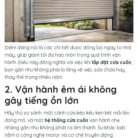
Điểm đáng nói là các chi tiết được đồng bộ ngay từ nhà
máy, giúp giảm tối đa hao mòn trong quá trình vận
hành. Điều này đồng nghĩa với việc khi
lắp đặt cửa cuốn
,
bạn gần như không phải lo lắng về việc sửa chữa hay
thay thế trong nhiều năm.
2. Vận hành êm ái không
gây tiếng ồn lớn
Hãy thử so sánh: một cánh cửa kéo kêu ken két mỗi lần
đóng mở, và một
hệ thống cửa cuốn
vận hành nhẹ
nhàng gần như không phát ra âm thanh. Sự khác biệt
nằm ở công nghệ motor và cơ chế truyền động.