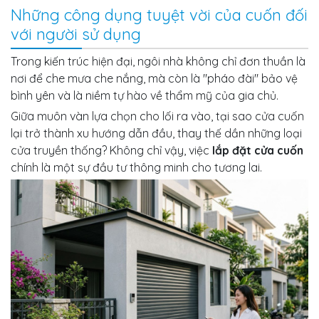
Những công dụng tuyệt vời của cuốn đối
với người sử dụng
Trong kiến trúc hiện đại, ngôi nhà không chỉ đơn thuần là
nơi để che mưa che nắng, mà còn là "pháo đài" bảo vệ
bình yên và là niềm tự hào về thẩm mỹ của gia chủ.
Giữa muôn vàn lựa chọn cho lối ra vào, tại sao cửa cuốn
lại trở thành xu hướng dẫn đầu, thay thế dần những loại
cửa truyền thống? Không chỉ vậy, việc
lắp đặt cửa cuốn
chính là một sự đầu tư thông minh cho tương lai.