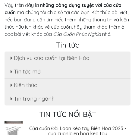
Vậy trên đây là
những công dụng tuyệt vời của cửa
cuốn
mà chúng tôi chia sẻ tới các bạn. Kết thúc bài viết,
nếu bạn đang cần tìm hiểu thêm những thông tin và kiến
thức hữu ích khác về cửa cuốn, hãy tham khảo thêm ở
các bài viết khác của
Cửa Cuốn Phúc Nghĩa
nhé.
Tin tức
Dịch vụ cửa cuốn tại Biên Hòa
Tin tức mới
Sửa cửa cuốn, motor cửa cuốn tại nhà phường
Tân Hạnh
Kiến thức
Dịch Vụ Sửa Chữa Cửa Cuốn Phường Tân Hiệp,
Biên Hòa - Giá Rẻ Tiết Kiệm
Tin trong ngành
Sửa cửa cuốn Phường An Bình - Biên Hòa uy tín
, giá rẻ
TIN TỨC NỔI BẬT
Cửa cuốn Đài Loan kéo tay Biên Hòa 2023 -
cua cuon bien hoa keo tay