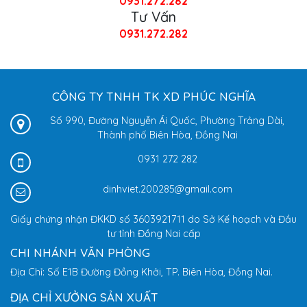
0931.272.282
Tư Vấn
0931.272.282
CÔNG TY TNHH TK XD PHÚC NGHĨA
Số 990, Đường Nguyễn Ái Quốc, Phường Trảng Dài,
Thành phố Biên Hòa, Đồng Nai
0931 272 282
dinhviet.200285@gmail.com
Giấy chứng nhận ĐKKD số 3603921711 do Sở Kế hoạch và Đầu
tư tỉnh Đồng Nai cấp
CHI NHÁNH VĂN PHÒNG
Địa Chỉ: Số E1B Đường Đồng Khởi, TP. Biên Hòa, Đồng Nai.
ĐỊA CHỈ XƯỞNG SẢN XUẤT