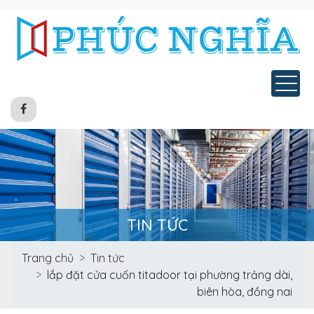
Tog
TIN TỨC
Trang chủ
Tin tức
lắp đặt cửa cuốn titadoor tại phường trảng dài,
biên hòa, đồng nai