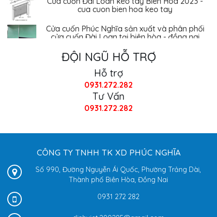
cua cuon bien hoa keo tay
Cửa cuốn Phúc Nghĩa sản xuất và phân phối
cửa cuốn Đài Loan tại biên hòa - đồng nai
ĐỘI NGŨ HỖ TRỢ
Hỗ trợ
0931.272.282
Tư Vấn
0931.272.282
CÔNG TY TNHH TK XD PHÚC NGHĨA
Số 990, Đường Nguyễn Ái Quốc, Phường Trảng Dài,
Thành phố Biên Hòa, Đồng Nai
0931 272 282