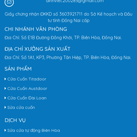
dinhviet.200285@gmail.com
Giấy chứng nhận ĐKKD số 3603921711 do Sở Kế hoạch và Đầu
tư tỉnh Đồng Nai cấp
CHI NHÁNH VĂN PHÒNG
Địa Chỉ: Số E1B Đường Đồng Khởi, TP. Biên Hòa, Đồng Nai.
ĐỊA CHỈ XƯỞNG SẢN XUẤT
Địa Chỉ: Số 1A1, KP3, Phường Tân Hiệp, TP. Biên Hòa, Đồng Nai.
SẢN PHẨM
Cửa Cuốn Titadoor
Cửa Cuốn Austdoor
Cửa Cuốn Đài Loan
Sửa cửa cuốn
DỊCH VỤ
Sửa cửa tự động Biên Hòa