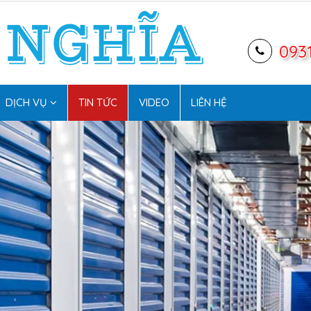
093
DỊCH VỤ
TIN TỨC
VIDEO
LIÊN HỆ