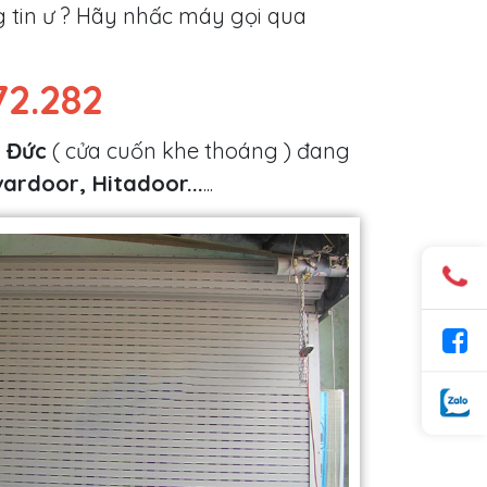
ng tin ư ? Hãy nhấc máy gọi qua
72.282
 Đức
( cửa cuốn khe thoáng ) đang
ardoor, Hitadoor...
...