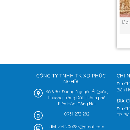
lắp
CÔNG TY TNHH TK XD PHÚC
CHI 
NGHĨA
Địa Ch
Biên H
Số 990, Đường Nguyễn Ái Quốc,
Phường Trảng Dài, Thành phố
ĐỊA 
Biên Hòa, Đồng Nai
Địa Ch
0931 272 282
TP. Bi
dinhviet.200285@gmail.com