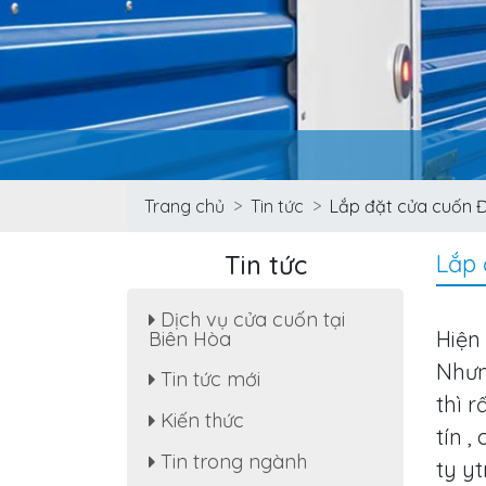
Trang chủ
Tin tức
Lắp đặt cửa cuốn Đ
Tin tức
Lắp 
Dịch vụ cửa cuốn tại
Hiện 
Biên Hòa
Nhưn
Tin tức mới
Sửa cửa cuốn, motor cửa
thì r
cuốn tại nhà phường Tân
Kiến thức
Hạnh
tín 
Tin trong ngành
Dịch Vụ Sửa Chữa Cửa
ty y
Cuốn Phường Tân Hiệp,