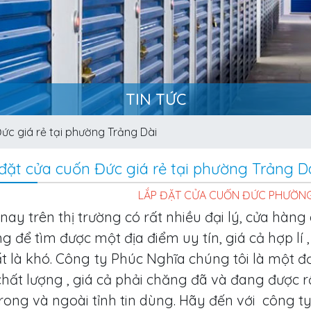
TIN TỨC
ức giá rẻ tại phường Trảng Dài
đặt cửa cuốn Đức giá rẻ tại phường Trảng D
LẮP ĐẶT CỬA CUỐN ĐỨC PHƯỜNG
nay trên thị trường có rất nhiều đại lý, cửa hàng
g để tìm được một địa điểm uy tín, giá cả hợp lí 
ất là khó. Công
ty Phúc Nghĩa chúng tôi là một đơ
, chất lượng , giá cả phải chăng đã và đang được 
trong và ngoài tỉnh tin dùng. Hãy đến với công t