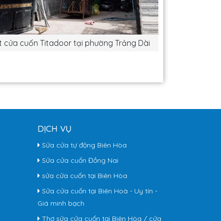
t cửa cuốn Titadoor tại phường Trảng Dài
DỊCH VỤ
Sửa cửa tự động Biên Hòa
Sửa cửa cuốn Đồng Nai
sửa cửa cuốn tại Biên Hòa
Sửa cửa cuốn tại Biên Hoà - Uy tín -
Giá minh bạch
Thợ sửa cửa cuốn tại Biên Hòa / cửa