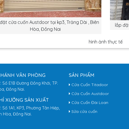
 đặt cửa cuốn Austdoor tại kp3, Trảng Dài , Biên
lắp đặ
Hòa, Đồng Nai
hình ảnh thực tế
NHÁNH VĂN PHÒNG
SẢN PHẨM
ỉ: Số E1B Đường Đồng Khởi, TP.
Cửa Cuốn Titadoor
òa, Đồng Nai.
Cửa Cuốn Austdoor
CHỈ XƯỞNG SẢN XUẤT
Cửa Cuốn Đài Loan
ỉ: Số 1A1, KP3, Phường Tân Hiệp,
Sửa cửa cuốn
ên Hòa, Đồng Nai.