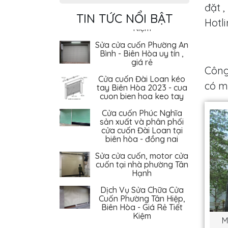
Biên Hòa - Giá Rẻ Tiết
đặt 
Kiệm
TIN TỨC NỔI BẬT
Hotl
Sửa cửa cuốn Phường An
Bình - Biên Hòa uy tín ,
giá rẻ
Cửa cuốn Đài Loan kéo
Công
tay Biên Hòa 2023 - cua
cuon bien hoa keo tay
có mặ
Cửa cuốn Phúc Nghĩa
sản xuất và phân phối
cửa cuốn Đài Loan tại
biên hòa - đồng nai
Sửa cửa cuốn, motor cửa
cuốn tại nhà phường Tân
Hạnh
Dịch Vụ Sửa Chữa Cửa
Cuốn Phường Tân Hiệp,
Biên Hòa - Giá Rẻ Tiết
Kiệm
Sửa cửa cuốn Phường An
M
Bình - Biên Hòa uy tín ,