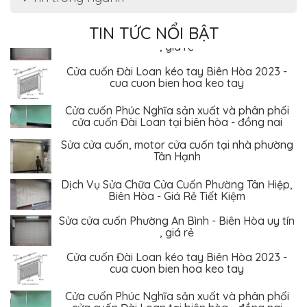
Biên Hòa - Giá Rẻ Tiết Kiệm
Sửa cửa cuốn Phường An Bình - Biên Hòa uy tín
TIN TỨC NỔI BẬT
, giá rẻ
Cửa cuốn Đài Loan kéo tay Biên Hòa 2023 -
cua cuon bien hoa keo tay
Cửa cuốn Phúc Nghĩa sản xuất và phân phối
cửa cuốn Đài Loan tại biên hòa - đồng nai
Sửa cửa cuốn, motor cửa cuốn tại nhà phường
Tân Hạnh
Dịch Vụ Sửa Chữa Cửa Cuốn Phường Tân Hiệp,
Biên Hòa - Giá Rẻ Tiết Kiệm
Sửa cửa cuốn Phường An Bình - Biên Hòa uy tín
, giá rẻ
Cửa cuốn Đài Loan kéo tay Biên Hòa 2023 -
cua cuon bien hoa keo tay
Cửa cuốn Phúc Nghĩa sản xuất và phân phối
cửa cuốn Đài Loan tại biên hòa - đồng nai