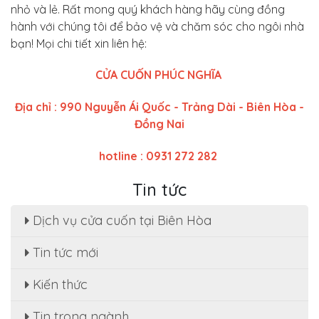
nhỏ và lẻ. Rất mong quý khách hàng hãy cùng đồng
hành với chúng tôi để bảo vệ và chăm sóc cho ngôi nhà
bạn! Mọi chi tiết xin liên hệ:
CỬA CUỐN PHÚC NGHĨA
Địa chỉ : 990 Nguyễn Ái Quốc - Trảng Dài - Biên Hòa -
Đồng Nai
hotline : 0931 272 282
Tin tức
Dịch vụ cửa cuốn tại Biên Hòa
Tin tức mới
Sửa cửa cuốn, motor cửa cuốn tại nhà phường
Tân Hạnh
Kiến thức
Dịch Vụ Sửa Chữa Cửa Cuốn Phường Tân Hiệp,
Tin trong ngành