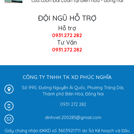
ĐỘI NGŨ HỖ TRỢ
Hỗ trợ
0931.272.282
Tư Vấn
0931.272.282
CÔNG TY TNHH TK XD PHÚC NGHĨA
Số 990, Đường Nguyễn Ái Quốc, Phường Trảng Dài,
Thành phố Biên Hòa, Đồng Nai
0931 272 282
dinhviet.200285@gmail.com
Giấy chứng nhận ĐKKD số 3603921711 do Sở Kế hoạch và Đầu