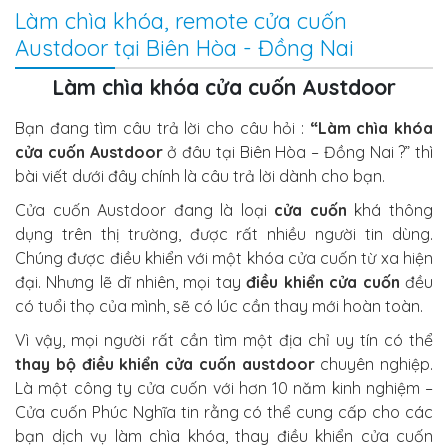
Làm chìa khóa, remote cửa cuốn
Austdoor tại Biên Hòa - Đồng Nai
Làm chìa khóa cửa cuốn Austdoor
Bạn đang tìm câu trả lời cho câu hỏi :
“Làm chìa khóa
cửa cuốn Austdoor
ở đâu tại Biên Hòa – Đồng Nai ?” thì
bài viết dưới đây chính là câu trả lời dành cho bạn.
Cửa cuốn Austdoor đang là loại
cửa cuốn
khá thông
dụng trên thị trường, được rất nhiều người tin dùng.
Chúng được điều khiển với một khóa cửa cuốn từ xa hiện
đại. Nhưng lẽ dĩ nhiên, mọi tay
điều khiển cửa cuốn
đều
có tuổi thọ của mình, sẽ có lúc cần thay mới hoàn toàn.
Vì vậy, mọi người rất cần tìm một địa chỉ uy tín có thể
thay bộ điều khiển cửa cuốn austdoor
chuyên nghiệp.
Là một công ty cửa cuốn với hơn 10 năm kinh nghiệm –
Cửa cuốn Phúc Nghĩa tin rằng có thể cung cấp cho các
bạn dịch vụ làm chìa khóa, thay điều khiển cửa cuốn