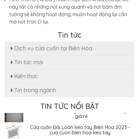
này tất cả những nút xung quanh và nút bấm âm
tường sẽ không hoạt động, muốn hoạt động lại cần
mở nút tròn O lại.
Tin tức
Dịch vụ cửa cuốn tại Biên Hòa
Tin tức mới
Sửa cửa cuốn, motor cửa cuốn tại nhà phường
Kiến thức
Tân Hạnh
Tin trong ngành
Dịch Vụ Sửa Chữa Cửa Cuốn Phường Tân Hiệp,
Biên Hòa - Giá Rẻ Tiết Kiệm
TIN TỨC NỔI BẬT
Sửa cửa cuốn Phường An Bình - Biên Hòa uy tín
, giá rẻ
Cửa cuốn Đài Loan kéo tay Biên Hòa 2023 -
cua cuon bien hoa keo tay