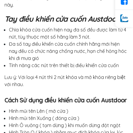
này.
Tay điều khiển cửa cuốn Austdoor:
Chìa khóa cửa cuốn hiện nay đa số đều được làm từ 4
nút, tùy thuộc một số hãng làm 3 nút.
Đa số tay điều khiển cửa cuốn chính hãng mới hiện
nay đều có chức năng chống nước, hạn chế hỏng hóc
khi đi mưa gió
Tính năng các nút trên thiết bị điều khiển cửa cuốn
Lưu ý: Với loại 4 nút thì 2 nút khóa và mở khóa riêng biệt
với nhau.
Cách Sử dụng điều khiển cửa cuốn Austdoor
Hình mủi tên Lên ( mở cửa )
Hình mủi tên Xuống ( đóng cửa )
Hình Ô vuông ( tạm dừng ) khi muốn dừng đột ngột
Hình Tròn O ( khóa ) nhằm mục đích khóa cửa lại, lúc