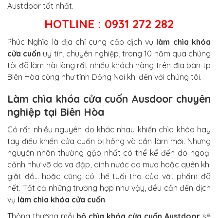
Austdoor tốt nhất.
HOTLINE : 0931 272 282
Phúc Nghĩa là địa chỉ cung cấp dịch vụ
làm chìa khóa
cửa cuốn
uy tín, chuyên nghiệp, trong 10 năm qua chúng
tôi đã làm hài lòng rất nhiều khách hàng trên địa bàn tp
Biên Hòa cũng như tỉnh Đồng Nai khi đến với chúng tôi.
Làm chìa khóa cửa cuốn Ausdoor chuyên
nghiệp tại Biên Hòa
Có rất nhiều nguyên do khác nhau khiến chìa khóa hay
tay điều khiển cửa cuốn bị hỏng và cần làm mới. Nhưng
nguyên nhân thường gặp nhất có thể kể đến do ngoại
cảnh như vỡ do va đập, dính nước do mưa hoặc quên khi
giặt đồ… hoặc cũng có thể tuổi thọ của vật phẩm đã
hết. Tất cả những trường hợp như vậy, đều cần đến dịch
vụ
làm chìa khóa cửa cuốn
.
Thông thường mỗi
bộ chìa khóa cửa cuốn Austdoor
sẽ