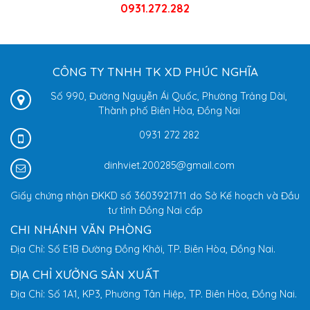
0931.272.282
CÔNG TY TNHH TK XD PHÚC NGHĨA
Số 990, Đường Nguyễn Ái Quốc, Phường Trảng Dài,
Thành phố Biên Hòa, Đồng Nai
0931 272 282
dinhviet.200285@gmail.com
Giấy chứng nhận ĐKKD số 3603921711 do Sở Kế hoạch và Đầu
tư tỉnh Đồng Nai cấp
CHI NHÁNH VĂN PHÒNG
Địa Chỉ: Số E1B Đường Đồng Khởi, TP. Biên Hòa, Đồng Nai.
ĐỊA CHỈ XƯỞNG SẢN XUẤT
Địa Chỉ: Số 1A1, KP3, Phường Tân Hiệp, TP. Biên Hòa, Đồng Nai.