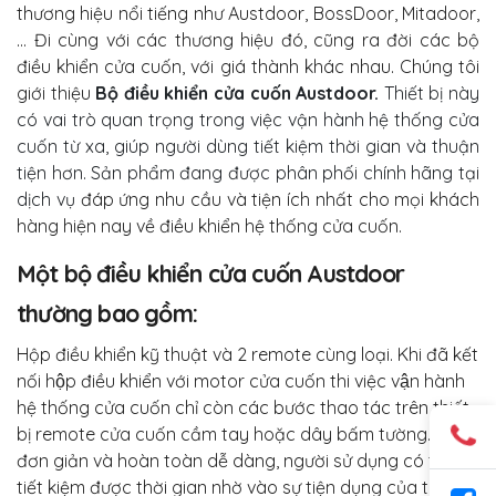
thương hiệu nổi tiếng như Austdoor, BossDoor, Mitadoor,
… Đi cùng với các thương hiệu đó, cũng ra đời các bộ
điều khiển cửa cuốn, với giá thành khác nhau. Chúng tôi
giới thiệu
Bộ điều khiển cửa cuốn Austdoor.
Thiết bị này
có vai trò quan trọng trong việc vận hành hệ thống cửa
cuốn từ xa, giúp người dùng tiết kiệm thời gian và thuận
tiện hơn. Sản phẩm đang được phân phối chính hãng tại
dịch vụ
đáp ứng nhu cầu và tiện ích nhất cho mọi khách
hàng hiện nay về điều khiển hệ thống cửa cuốn.
Một bộ điều khiển cửa cuốn Austdoor
thường bao gồm:
Hộp điều khiển kỹ thuật và 2 remote cùng loại. Khi đã kết
nối hộp điều khiển với motor cửa cuốn thi việc vận hành
hệ thống cửa cuốn chỉ còn các bước thao tác trên thiết
bị remote cửa cuốn cầm tay hoặc dây bấm tường. Thật
đơn giản và hoàn toàn dễ dàng, người sử dụng có thể
tiết kiệm được thời gian nhờ vào sự tiện dụng của thiết bị