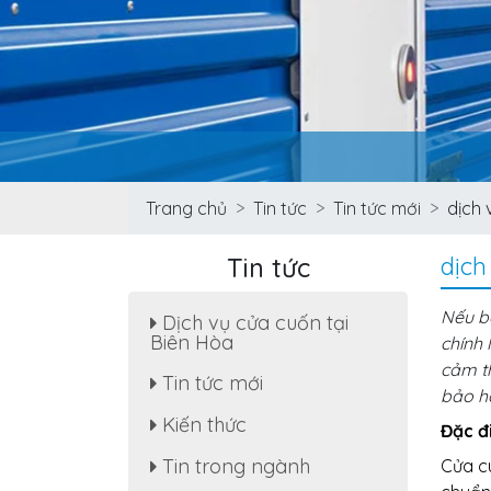
Trang chủ
Tin tức
Tin tức mới
dịch 
Tin tức
dịch
Nếu b
Dịch vụ cửa cuốn tại
Biên Hòa
chính 
cảm th
Sửa cửa cuốn, motor cửa
Tin tức mới
cuốn tại nhà phường Tân
bảo hà
Hạnh
Kiến thức
Đặc đ
Dịch Vụ Sửa Chữa Cửa
Tin trong ngành
Cuốn Phường Tân Hiệp,
Cửa c
Biên Hòa - Giá Rẻ Tiết