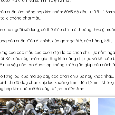
6063. Mạ crom và sơn tĩnh điện 2 mặt.
cửa cuốn làm bằng hợp kim nhôm 6063 độ dày từ 0.9 – 1.6mm.
talic chống phai màu.
n cho người sử dụng, có thể điều chỉnh ô thoáng theo ý muốn.
ng cửa cuốn: Cửa đi chính, cửa garage ôtô, cửa hàng, kiốt,…
ưng của các mẫu cửa cuốn điện là có chân chịu lực nằm ngang
lõi. Kết cấu này nhằm gia tăng khả năng chịu lực và kết cấu
kế như vậy còn tạo được lớp không khí ở giữa giúp cửa cách â
ào từng loại cửa mà độ dày các chân chịu lực này khác nhau
bình thì độ dày chân chịu lực khoảng 1mm đến 1,2mm. Những 
ng hợp kim nhôm 6063 dày từ 1,5mm đến 3mm.