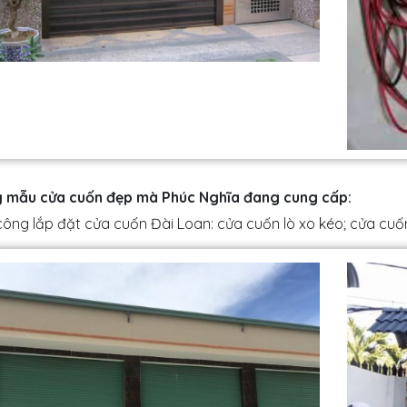
 mẫu cửa cuốn đẹp mà Phúc Nghĩa đang cung cấp:
công lắp đặt cửa cuốn Đài Loan: cửa cuốn lò xo kéo; cửa cu