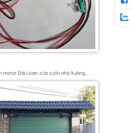
ốn motor Đài Loan; cửa cuốn nhà Xưởng,…