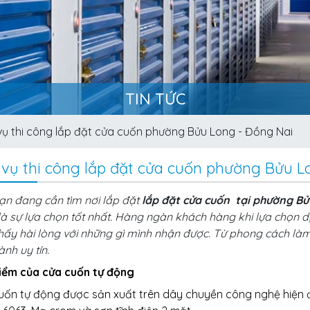
TIN TỨC
vụ thi công lắp đặt cửa cuốn phường Bửu Long - Đồng Nai
 vụ thi công lắp đặt cửa cuốn phường Bửu L
ạn đang cần tìm nơi lắp đặt
lắp đặt cửa cuốn tại phường B
là sự lựa chọn tốt nhất. Hàng ngàn khách hàng khi lựa chọn 
ấy hài lòng với những gì mình nhận được. Từ phong cách làm
nh uy tín.
iểm của cửa cuốn tự động
uốn tự động được sản xuất trên dây chuyền công nghệ hiện 