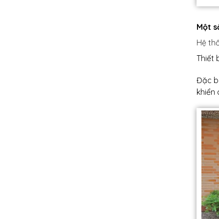
Một s
Hệ th
Thiết
Đặc bi
khiển 