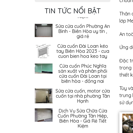
chuẩn 
Kiệm
TIN TỨC NỔI BẬT
Sửa cửa cuốn Phường An
Thân 
Bình - Biên Hòa uy tín ,
lớp Me
giá rẻ
Cửa cuốn Đài Loan kéo
An toà
tay Biên Hòa 2023 - cua
cuon bien hoa keo tay
Ứng dụ
Cửa cuốn Phúc Nghĩa
sản xuất và phân phối
Đặc tr
cửa cuốn Đài Loan tại
trong 
biên hòa - đồng nai
thiết 
Sửa cửa cuốn, motor cửa
cuốn tại nhà phường Tân
Hạnh
Tùy v
trung 
Dịch Vụ Sửa Chữa Cửa
sử dụ
Cuốn Phường Tân Hiệp,
Biên Hòa - Giá Rẻ Tiết
Kiệm
Sửa cửa cuốn Phường An
Bình - Biên Hòa uy tín ,
giá rẻ