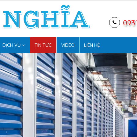
093
DỊCH VỤ
TIN TỨC
VIDEO
LIÊN HỆ