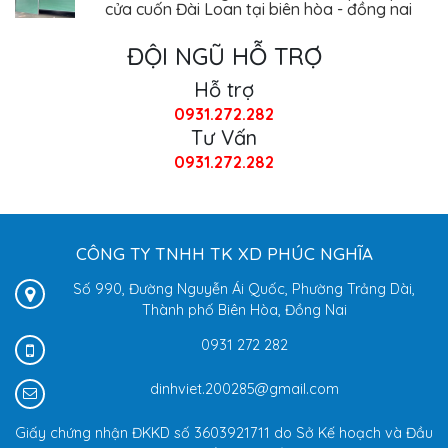
ĐỘI NGŨ HỖ TRỢ
Hỗ trợ
0931.272.282
Tư Vấn
0931.272.282
CÔNG TY TNHH TK XD PHÚC NGHĨA
Số 990, Đường Nguyễn Ái Quốc, Phường Trảng Dài,
Thành phố Biên Hòa, Đồng Nai
0931 272 282
dinhviet.200285@gmail.com
Giấy chứng nhận ĐKKD số 3603921711 do Sở Kế hoạch và Đầu