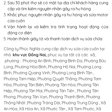
Sau 30 phút thợ sẽ có mặt tại địa chỉ khách hàng cung
cấp và tìm kiếm nguyên nhân gây ra hư hỏng
Khắc phục nguyên nhân gây ra hư hỏng và sửa motor
cửa cuốn
Vận hành lại và kiểm tra tình trạng hoạt động của
động cơ điện
Hoàn thành giấy tờ và thanh toán dịch vụ sửa chữa
Công ty Phúc Nghĩa cung cấp dịch vụ sửa cửa cuốn tại
nhà
khu vực Đồng Nai,
phục vụ tại tất cả các xã,
phường : Phường An Bình, Phường Bình Đa, Phường Bửu
Long, Phường Hòa Bình, Phường Hố Nai, Phường Long
Bình, Phường Quang Vinh, Phường Long Bình Tân ,
Phường Tam Hiệp, Phường Quyết Thắng, Phường Tam
Hòa, Phường Tân Biên, Phường Tân Hòa, Phường Tân
Hiệp, Phường Tân Mai, Phường Tân Tiến , Phường Tân
Phong, Phường Tân Vạn, Phường Thanh Bình, Phường
Thống Nhất ,Phường Trảng Dài, Phường Trung Dũng , Xã
An Hòa, Xã Hóa An, Xã Phước Tân , Xã Tam Phước, Xã