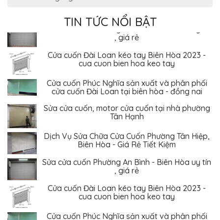
Biên Hòa - Giá Rẻ Tiết Kiệm
TIN TỨC NỔI BẬT
Sửa cửa cuốn Phường An Bình - Biên Hòa uy tín
, giá rẻ
Cửa cuốn Đài Loan kéo tay Biên Hòa 2023 -
cua cuon bien hoa keo tay
Cửa cuốn Phúc Nghĩa sản xuất và phân phối
cửa cuốn Đài Loan tại biên hòa - đồng nai
Sửa cửa cuốn, motor cửa cuốn tại nhà phường
Tân Hạnh
Dịch Vụ Sửa Chữa Cửa Cuốn Phường Tân Hiệp,
Biên Hòa - Giá Rẻ Tiết Kiệm
Sửa cửa cuốn Phường An Bình - Biên Hòa uy tín
, giá rẻ
Cửa cuốn Đài Loan kéo tay Biên Hòa 2023 -
cua cuon bien hoa keo tay
Cửa cuốn Phúc Nghĩa sản xuất và phân phối
cửa cuốn Đài Loan tại biên hòa - đồng nai