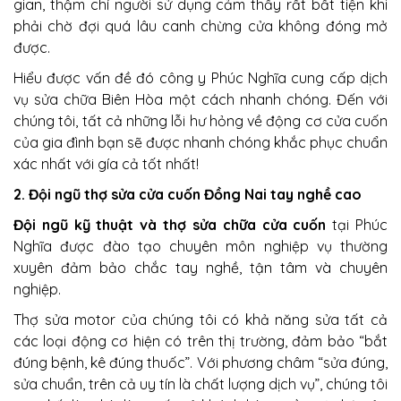
gian, thậm chí người sử dụng cảm thấy rất bất tiện khi
phải chờ đợi quá lâu canh chừng cửa không đóng mở
được.
Hiểu được vấn đề đó công y Phúc Nghĩa cung cấp dịch
vụ sửa chữa Biên Hòa một cách nhanh chóng. Đến với
chúng tôi, tất cả những lỗi hư hỏng về động cơ cửa cuốn
của gia đình bạn sẽ được nhanh chóng khắc phục chuẩn
xác nhất với gía cả tốt nhất!
2. Đội ngũ thợ sửa cửa cuốn Đồng Nai tay nghề cao
Đội ngũ kỹ thuật và thợ sửa chữa cửa cuốn
tại Phúc
Nghĩa được đào tạo chuyên môn nghiệp vụ thường
xuyên đảm bảo chắc tay nghề, tận tâm và chuyên
nghiệp.
Thợ sửa motor của chúng tôi có khả năng sửa tất cả
các loại động cơ hiện có trên thị trường, đảm bảo “bắt
đúng bệnh, kê đúng thuốc”. Với phương châm “sửa đúng,
sửa chuẩn, trên cả uy tín là chất lượng dịch vụ”, chúng tôi