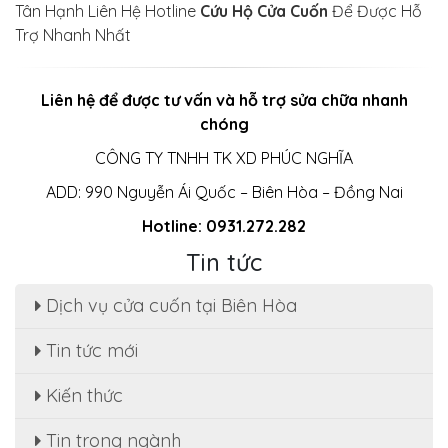
Tân Hạnh Liên Hệ Hotline
Cứu Hộ Cửa Cuốn
Để Được Hỗ
Trợ Nhanh Nhất
Liên hệ để được tư vấn và hỗ trợ sửa chữa nhanh
chóng
CÔNG TY TNHH TK XD PHÚC NGHĨA
ADD: 990 Nguyễn Ái Quốc – Biên Hòa – Đồng Nai
Hotline: 0931.272.282
Tin tức
Dịch vụ cửa cuốn tại Biên Hòa
Tin tức mới
Sửa cửa cuốn, motor cửa cuốn tại nhà phường
Kiến thức
Tân Hạnh
Tin trong ngành
Dịch Vụ Sửa Chữa Cửa Cuốn Phường Tân Hiệp,