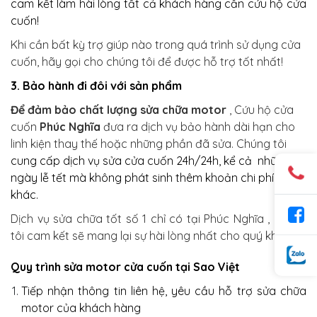
cam kết làm hài lòng tất cả khách hàng cần cứu hộ cửa
cuốn!
Khi cần bất kỳ trợ giúp nào trong quá trình sử dụng cửa
cuốn, hãy gọi cho chúng tôi để được hỗ trợ tốt nhất!
3. Bảo hành đi đôi với sản phẩm
Để đảm bảo chất lượng sửa chữa motor
, Cứu hộ cửa
cuốn
Phúc Nghĩa
đưa ra dịch vụ bảo hành dài hạn cho
linh kiện thay thế hoặc những phần đã sửa.
Chúng tôi
cung cấp dịch vụ sửa cửa cuốn 24h/24h, kể cả những
ngày lễ tết mà không phát sinh thêm khoản chi phí nào
khác.
Dịch vụ sửa chữa tốt số 1 chỉ có tại Phúc Nghĩa , chúng
tôi cam kết sẽ mang lại sự hài lòng nhất cho quý khách
.
Quy trình sửa motor cửa cuốn tại Sao Việt
Tiếp nhận thông tin liên hệ, yêu cầu hỗ trợ sửa chữa
motor của khách hàng