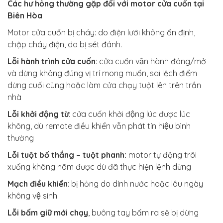
Các hư hỏng thường gặp đối với motor cửa cuốn tại
Biên Hòa
Motor cửa cuốn bị cháy: do điện lưới không ổn định,
chập cháy điện, do bị sét đánh.
Lỗi hành trình cửa cuốn
: cửa cuốn vận hành đóng/mở
và dừng không đúng vị trí mong muốn, sai lệch điểm
dừng cuối cùng hoặc làm cửa chạy tuột lên trên trần
nhà
Lỗi khởi động từ
: cửa cuốn khởi động lúc được lúc
không, dù remote điều khiển vẫn phát tín hiệu bình
thường
Lỗi tuột bố thắng – tuột phanh:
motor tự động trôi
xuống không hãm được dù đã thực hiện lệnh dừng
Mạch điều khiển
: bị hỏng do dính nước hoặc lâu ngày
không vệ sinh
Lỗi bấm giữ mới chạy
, buông tay bấm ra sẽ bị dừng