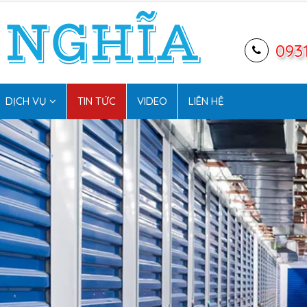
093
DỊCH VỤ
TIN TỨC
VIDEO
LIÊN HỆ