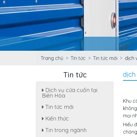
Trang chủ
Tin tức
Tin tức mới
dịch 
Tin tức
dịch
Dịch vụ cửa cuốn tại
Biên Hòa
Khu c
Tin tức mới
không 
Sửa cửa cuốn, motor cửa
mọi nh
Kiến thức
cuốn tại nhà phường Tân
Hiểu 
Hạnh
Tin trong ngành
chóng 
Dịch Vụ Sửa Chữa Cửa