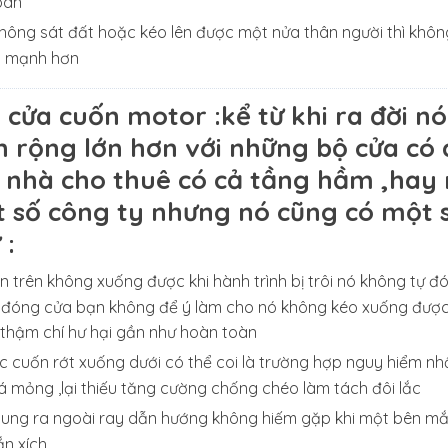
oàn
ông sát đất hoặc kéo lên được một nửa thân người thì không 
t mạnh hơn
 cửa cuốn motor
:kể từ khi ra đời 
n rộng lớn hơn với những bộ cửa có 
 nhà cho thuê có cả tầng hầm ,hay
 số công ty nhưng nó cũng có một 
 :
n trên không xuống được khi hành trình bị trôi nó không tự đó
c đóng cửa bạn không để ý làm cho nó không kéo xuống được
thậm chí hư hại gần như hoàn toàn
c cuốn rớt xuống dưới có thể coi là trường hợp nguy hiểm nh
 mỏng ,lại thiếu tăng cường chống chéo làm tách đôi lắc
bung ra ngoài ray dẫn hướng không hiếm gặp khi một bên mắ
n xích