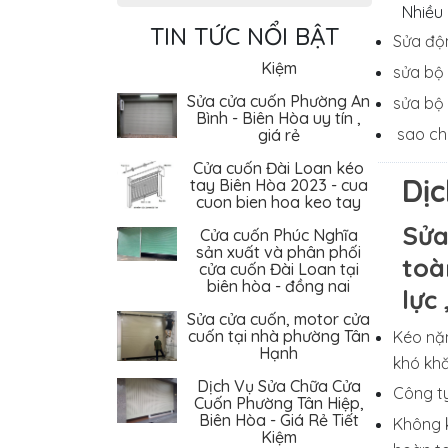
Cuốn Phường Tân Hiệp,
Nhiều 
Biên Hòa - Giá Rẻ Tiết
TIN TỨC NỔI BẬT
Sửa độn
Kiệm
sửa bộ 
Sửa cửa cuốn Phường An
Bình - Biên Hòa uy tín ,
sửa bộ 
giá rẻ
sao ch
Cửa cuốn Đài Loan kéo
tay Biên Hòa 2023 - cua
cuon bien hoa keo tay
Dị
Cửa cuốn Phúc Nghĩa
sản xuất và phân phối
Sửa
cửa cuốn Đài Loan tại
toà
biên hòa - đồng nai
lực
Sửa cửa cuốn, motor cửa
cuốn tại nhà phường Tân
Hạnh
Kéo nặn
Dịch Vụ Sửa Chữa Cửa
khó khă
Cuốn Phường Tân Hiệp,
Công ty
Biên Hòa - Giá Rẻ Tiết
Kiệm
Không k
Sửa cửa cuốn Phường An