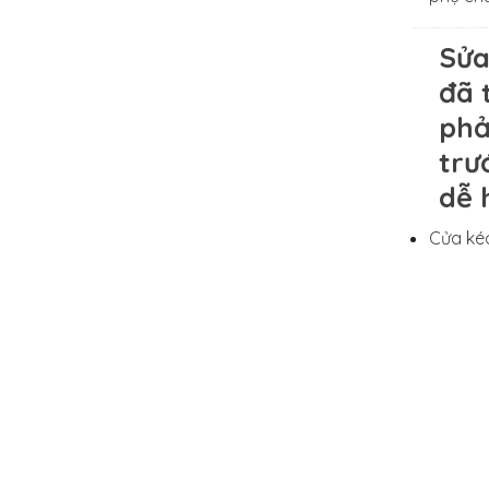
Sửa
đã 
phả
trư
dễ 
Cửa kéo