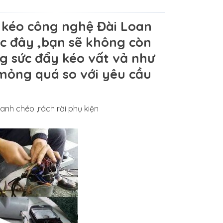
a kéo công nghệ Đài Loan
ớc đây ,bạn sẽ không còn
ng sức đẩy kéo vất vả như
 mỏng quá so với yêu cầu
anh chéo ,rách rời phụ kiện