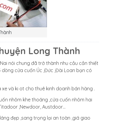
Thành
i huyện Long Thành
Nai nói chung đã trở thành nhu cầu cần thiết
ó 3 dòng cửa cuốn Úc ,Đức ,Đài Loan bạn có
xe và ki ot cho thuê kinh doanh bán hàng .
 cuốn nhôm khe thoáng ,cửa cuốn nhôm hai
,Titadoor ,Newdoor, Austdoor…
dáng đẹp ,sang trọng lại an toàn ,giá giao