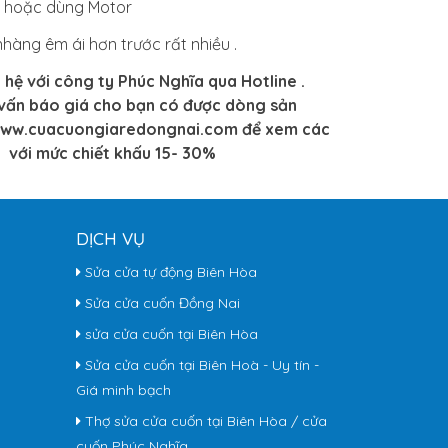
ay hoặc dùng Motor
àng êm ái hơn trước rất nhiều .
 hệ với công ty Phúc Nghĩa qua Hotline .
tư vấn báo giá cho bạn có được dòng sản
 :www.cuacuongiaredongnai.com để xem các
 với mức chiết khấu 15- 30%
DỊCH VỤ
Sửa cửa tự động Biên Hòa
Sửa cửa cuốn Đồng Nai
sửa cửa cuốn tại Biên Hòa
Sửa cửa cuốn tại Biên Hoà - Uy tín -
Giá minh bạch
Thợ sửa cửa cuốn tại Biên Hòa / cửa
cuốn Phúc Nghĩa