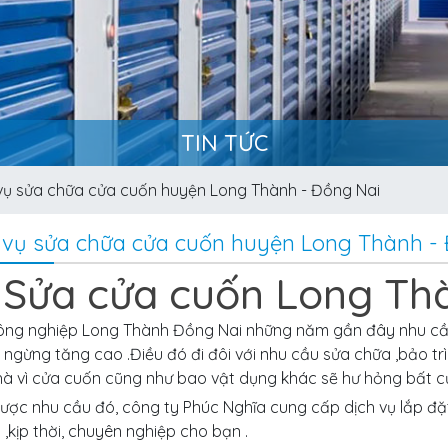
TIN TỨC
vụ sửa chữa cửa cuốn huyện Long Thành - Đồng Nai
 vụ sửa chữa cửa cuốn huyện Long Thành -
Sửa cửa cuốn Long Th
ông nghiệp Long Thành Đồng Nai những năm gần đây nhu cầu
ngừng tăng cao .Điều đó đi đôi với nhu cầu sửa chữa ,bảo tr
à vì cửa cuốn cũng như bao vật dụng khác sẽ hư hỏng bất cứ
được nhu cầu đó, công ty Phúc Nghĩa cung cấp dịch vụ lắp đ
,kịp thời, chuyên nghiệp cho bạn .