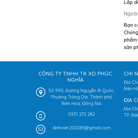
Lắp đ
Ngoài
Bạn c
Chúng
phẩm 
sản p
CÔNG TY TNHH TK XD PHÚC
CHI 
NGHĨA
Địa Ch
Biên H
Số 990, Đường Nguyễn Ái Quốc,
Phường Trảng Dài, Thành phố
ĐỊA 
Biên Hòa, Đồng Nai
Địa Ch
0931 272 282
TP. Bi
dinhviet.200285@gmail.com