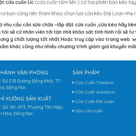
ặt cửa cuốn Úc
(cửa cuốn tấm liền ) có hai phiên bản kéo t
 ra bạn cũng nên tham khảo chọn lựa cửa kéo Đài Loan nhẹ nh
ó nhu cầu cần sửa chữa –lắp đặt cửa cuốn ,cửa kéo hãy liên
 tôi sẽ cử nhân viên tới tận nhà khảo sát tình hình rối sẽ 
ưng ý chất lượng tốt nhất.Hoặc truy cập vào trang web
hẩm khác cũng như nhiều chương trình giảm giá khuyến mãi
NHÁNH VĂN PHÒNG
SẢN PHẨM
ỉ: Số E1B Đường Đồng Khởi, TP.
Cửa Cuốn Titadoor
òa, Đồng Nai.
Cửa Cuốn Austdoor
CHỈ XƯỞNG SẢN XUẤT
Cửa Cuốn Đài Loan
ỉ: Số 1A1, KP3, Phường Tân Hiệp,
Sửa cửa cuốn
ên Hòa, Đồng Nai.