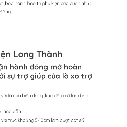
 ,bảo hành ,bảo trì phụ kiện cửa cuốn như :
i đồng
uyện Long Thành
 vận hành đóng mở hoàn
 sự trợ giúp của lò xo trợ
 với là cửa biến dạng ,khô dầu mỡ làm bạn
kì hấp dẫn
t với trục khoảng 5-10cm làm bượt cót sổ