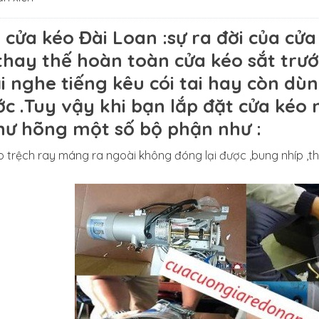
 cửa kéo Đài Loan
:sự ra đời của cử
thay thế hoàn toàn cửa kéo sắt trư
i nghe tiếng kêu cói tai hay còn dù
ớc .Tuy vậy khi bạn lắp đặt cửa kéo
hư hõng một số bộ phận như :
 trệch ray máng ra ngoài không đóng lại được ,bung nhíp ,th