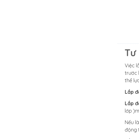
Tư
Việc l
trước 
thể lự
Lắp đ
Lắp đ
lớp )m
Nếu là
động 