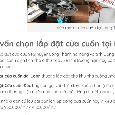
sửa motor cửa cuốn tại Long 
 vấn chọn lắp đặt cửa cuốn tạ
ắp đặt cửa cuốn tại huyện Long Thành nói riêng và tỉnh Đồng 
bối cảnh diện tích nhà ở thu hẹp .Trên thị trường hiện nay c
a chọn
ặt cửa cuốn đài Loan
thường lắp đặt cho khu nhà xưởng ,nhà 
ặt Cửa cuốn Đức
hay còn gọi với nhiều trên khác nhau (cửa
ang thương hiệu nhiều nhà sản xuất nồi tiếng như :Mitadoor 
 nhà ở kiên cố lâu dài bạn lên lắp dòng cửa cuốn này vì kiểu 
từ 950.000/m2 -1.450.000/m2