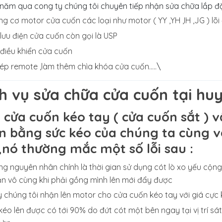
năm qua cong ty chúng tôi chuyên tiếp nhận sửa chữa lắp đặt
g cơ motor cửa cuốn các loại như motor ( YY ,YH ,IH ,JG ) lõ
lưu điện cửa cuốn còn gọi là USP
điều khiển cửa cuốn
ép remote ,làm thêm chìa khóa cửa cuốn…..
\
ch vụ sửa chữa cửa cuốn tại h
 cửa cuốn kéo tay
( cửa cuốn sắt )
n bằng sức kéo của chúng ta cùng với
 ,nó thường mắc một số lỗi sau :
g nguyên nhân chính là thời gian sử dụng cót lò xo yếu cộng
n vô cùng khi phải gồng mình lên mới đẩy được
 chúng tôi nhận lên motor cho cửa cuốn kéo tay với giá cực 
éo lên được có tới 90% do đứt cót một bên ngay tại vị trí sá