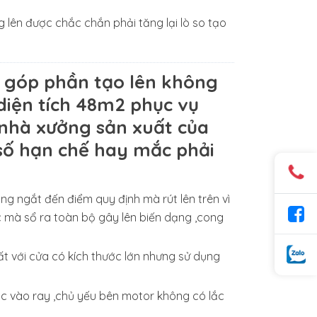
lên được chắc chắn phải tăng lại lò so tạo
nó góp phần tạo lên không
diện tích 48m2 phục vụ
 nhà xưởng sản xuất của
số hạn chế hay mắc phải
ng ngắt đến điểm quy định mà rút lên trên vì
 mà sổ ra toàn bộ gây lên biến dạng ,cong
ất với cửa có kích thước lớn nhưng sử dụng
c vào ray ,chủ yếu bên motor không có lắc