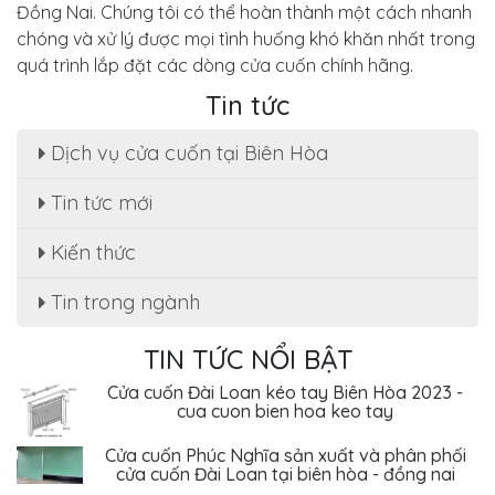
Đồng Nai. Chúng tôi có thể hoàn thành một cách nhanh
chóng và xử lý được mọi tình huống khó khăn nhất trong
quá trình lắp đặt các dòng cửa cuốn chính hãng.
Tin tức
Dịch vụ cửa cuốn tại Biên Hòa
Sửa cửa cuốn, motor cửa cuốn tại nhà phường
Tin tức mới
Tân Hạnh
Kiến thức
Dịch Vụ Sửa Chữa Cửa Cuốn Phường Tân Hiệp,
Biên Hòa - Giá Rẻ Tiết Kiệm
Tin trong ngành
Sửa cửa cuốn Phường An Bình - Biên Hòa uy tín
, giá rẻ
TIN TỨC NỔI BẬT
Cửa cuốn Đài Loan kéo tay Biên Hòa 2023 -
cua cuon bien hoa keo tay
Cửa cuốn Phúc Nghĩa sản xuất và phân phối
cửa cuốn Đài Loan tại biên hòa - đồng nai
Sửa cửa cuốn, motor cửa cuốn tại nhà phường