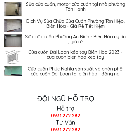
Tân Hạnh
Dịch Vụ Sửa Chữa Cửa Cuốn Phường Tân Hiệp,
Biên Hòa - Giá Rẻ Tiết Kiệm
Sửa cửa cuốn Phường An Bình - Biên Hòa uy tín
, giá rẻ
Cửa cuốn Đài Loan kéo tay Biên Hòa 2023 -
cua cuon bien hoa keo tay
Cửa cuốn Phúc Nghĩa sản xuất và phân phối
cửa cuốn Đài Loan tại biên hòa - đồng nai
ĐỘI NGŨ HỖ TRỢ
Hỗ trợ
0931.272.282
Tư Vấn
0931.272.282