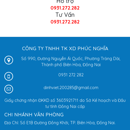
Hỗ trợ
0931.272.282
Tư Vấn
0931.272.282
CÔNG TY TNHH TK XD PHÚC NGHĨA
Số 990, Đường Nguyễn Ái Quốc, Phường Trảng Dài,
Thành phố Biên Hòa, Đồng Nai
0931 272 282
dinhviet.200285@gmail.com
Giấy chứng nhận ĐKKD số 3603921711 do Sở Kế hoạch và Đầu
tư tỉnh Đồng Nai cấp
CHI NHÁNH VĂN PHÒNG
Địa Chỉ: Số E1B Đường Đồng Khởi, TP. Biên Hòa, Đồng Nai.