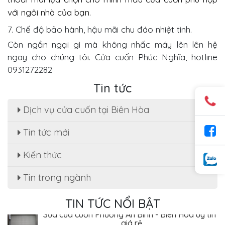
với ngôi nhà của bạn.
7. Chế độ bảo hành, hậu mãi chu đáo nhiệt tình.
Còn ngần ngại gì mà
không nhấc máy lên lên hệ
ngay cho chúng tôi.
Cửa cuốn Phúc Nghĩa, hotline
0931272282
Tin tức
Dịch vụ cửa cuốn tại Biên Hòa
Tin tức mới
Kiến thức
Sửa cửa cuốn, motor cửa cuốn tại nhà phường
Tân Hạnh
Tin trong ngành
Dịch Vụ Sửa Chữa Cửa Cuốn Phường Tân Hiệp,
Biên Hòa - Giá Rẻ Tiết Kiệm
TIN TỨC NỔI BẬT
Sửa cửa cuốn Phường An Bình - Biên Hòa uy tín
, giá rẻ