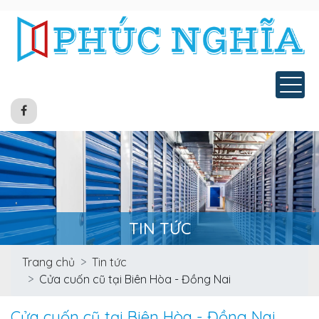
Tog
TIN TỨC
Trang chủ
Tin tức
Cửa cuốn cũ tại Biên Hòa - Đồng Nai
Cửa cuốn cũ tại Biên Hòa - Đồng Nai