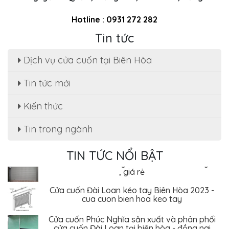
Hotline : 0931 272 282
Tin tức
Dịch vụ cửa cuốn tại Biên Hòa
Tin tức mới
Sửa cửa cuốn, motor cửa cuốn tại nhà phường
Kiến thức
Tân Hạnh
Tin trong ngành
Dịch Vụ Sửa Chữa Cửa Cuốn Phường Tân Hiệp,
Biên Hòa - Giá Rẻ Tiết Kiệm
TIN TỨC NỔI BẬT
Sửa cửa cuốn Phường An Bình - Biên Hòa uy tín
, giá rẻ
Cửa cuốn Đài Loan kéo tay Biên Hòa 2023 -
cua cuon bien hoa keo tay
Cửa cuốn Phúc Nghĩa sản xuất và phân phối
cửa cuốn Đài Loan tại biên hòa - đồng nai