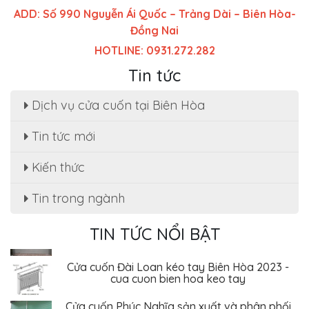
ADD: Số 990 Nguyễn Ái Quốc – Trảng Dài – Biên Hòa-
Đồng Nai
HOTLINE: 0931.272.282
Tin tức
Dịch vụ cửa cuốn tại Biên Hòa
Tin tức mới
Sửa cửa cuốn, motor cửa cuốn tại nhà phường
Tân Hạnh
Kiến thức
Dịch Vụ Sửa Chữa Cửa Cuốn Phường Tân Hiệp,
Biên Hòa - Giá Rẻ Tiết Kiệm
Tin trong ngành
Sửa cửa cuốn Phường An Bình - Biên Hòa uy tín
, giá rẻ
TIN TỨC NỔI BẬT
Cửa cuốn Đài Loan kéo tay Biên Hòa 2023 -
cua cuon bien hoa keo tay
Cửa cuốn Phúc Nghĩa sản xuất và phân phối
cửa cuốn Đài Loan tại biên hòa - đồng nai