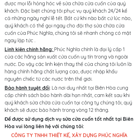
được mọi lỗi hỏng hóc về sửa chữa cửa cuốn của quý
khách. Đặc biệt chúng tôi phục vụ quý khách 24/24 kể
cả những ngày nghỉ lễ tết. Bất cứ khi nào bất cứ lúc nào,
quý khách có thể gọi ngay cho đội thợ sửa chữa cửa
cuốn của Phúc Nghĩa, chúng tôi sẽ nhanh chóng có mặt
ngay lập tức .
Linh kiện chính hãng:
Phúc Nghĩa chính là đại lý cấp 1
của các hãng sản xuất cửa cuốn uy tín trong và ngoài
nước. Do vậy các linh kiện thay thế của chúng tôi luôn là
hàng chính hãng chất lượng cao, được nhập khẩu
nguyên chiếc từ các nước trên thế giới.
Bảo hành tuyệt đối
: Là nơi duy nhất tại Biên Hòa cung
cấp chính sách bảo hành dài hạn nhất, cam kết sau khi
quý khách sửa chữa cửa cuốn tại công ty chúng tôi, quý
khách sẽ được bảo hành trong vòng 12 tháng.
Để được sử dụng dịch vụ sửa cửa cuốn tốt nhất tại Biên
Hòa vui lòng liên hệ với chúng tôi:
CÔNG TY TNHH THIẾT KẾ, XÂY DỰNG PHÚC NGHĨA