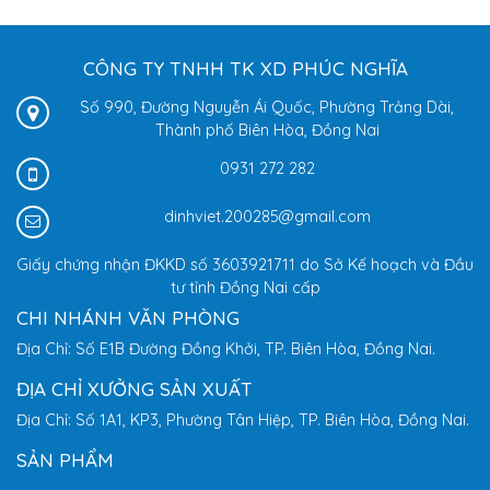
CÔNG TY TNHH TK XD PHÚC NGHĨA
Số 990, Đường Nguyễn Ái Quốc, Phường Trảng Dài,
Thành phố Biên Hòa, Đồng Nai
0931 272 282
dinhviet.200285@gmail.com
Giấy chứng nhận ĐKKD số 3603921711 do Sở Kế hoạch và Đầu
tư tỉnh Đồng Nai cấp
CHI NHÁNH VĂN PHÒNG
Địa Chỉ: Số E1B Đường Đồng Khởi, TP. Biên Hòa, Đồng Nai.
ĐỊA CHỈ XƯỞNG SẢN XUẤT
Địa Chỉ: Số 1A1, KP3, Phường Tân Hiệp, TP. Biên Hòa, Đồng Nai.
SẢN PHẨM