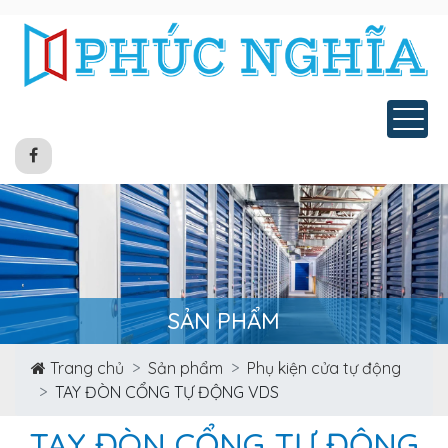
Tog
SẢN PHẨM
Trang chủ
Sản phẩm
Phụ kiện cửa tự động
TAY ĐÒN CỔNG TỰ ĐỘNG VDS
TAY ĐÒN CỔNG TỰ ĐỘNG