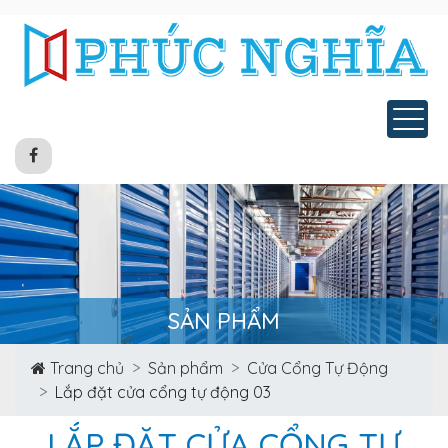
Tog
SẢN PHẨM
Trang chủ
Sản phẩm
Cửa Cổng Tự Động
Lắp đặt cửa cổng tự động 03
LẮP ĐẶT CỬA CỔNG TỰ